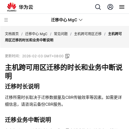
迁移中心 MgC
文档首页
/
迁移中心 MgC
/
常见问题
/
主机跨可用区迁移
/
主机跨可
用区迁移的时长和业务中断说明
最
更新时间：
2026-02-03 GMT+08:00
新
动
主机跨可用区迁移的时长和业务中断说
态
明
产
迁移时长说明
品
介
迁移所需时长取决于迁移数据量及CBR传输效率等因素。如需更详
绍
细信息，请咨询云备份CBR服务。
快
迁移业务中断说明
速