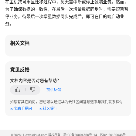
入
在主机跨可用区迁移过程中，您无需中断或停止源端业务。然而，
门
为了确保数据的一致性，在最后一次增量数据同步时，需要短暂暂
停业务。待最后一次增量数据同步完成后，即可在目的端启动业
用
务。
户
指
南
相关文档
迁
移
中
意见反馈
心
文档内容是否对您有帮助？
Agent
操
提供反馈
作
指
如您有其它疑问，您也可以通过华为云社区问答频道来与我们联系探讨
南
云宝助手提问
云社区提问
最
佳
©2026 Huaweicloud.com 版权所有
实
黔ICP备20004760号-14
苏B2-20130048号