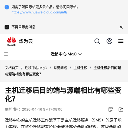
如需了解国际站更多云产品，请访问国际站。
https://www.huaweicloud.com/intl/
不再显示此消息
迁移中心 MgC
文档首页
/
迁移中心 MgC
/
常见问题
/
主机迁移
/
主机迁移后目的端
与源端相比有哪些变化？
最
主机迁移后目的端与源端相比有哪些变
新
化？
动
态
更新时间：
2026-04-16 GMT+08:00
产
迁移中心的主机迁移工作流基于是主机迁移服务（SMS）的原子能
品
力实现。在整个迁移配置阶段会涉及部分参数的修改，这些参数的