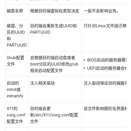
描
述
磁盘名称
根据目的端虚拟化类型决定
一般不会影响业务。
和
处
磁盘、分
目的端会重新生成UUID和
只针对Linux文件级迁移。
理
区的UUID
PARTUUID
方
和
法
PARTUUID
文
Grub配置
会根据目的端启动盘或者
档
BIOS启动的服务器需要安
文件
boot分区的UUID修改grub
下
UEFI启动的服务器会修改/b
相关启动配置文件
载
启动的
注入相关驱动
注入驱动保证目的端服务
initrd或
通
initramfs
用
参
X11的
目的端会更
该文件影响图形化界面和显示相关
考
xorg.conf
新/etc/X11/xorg.conf配置
配置文件
文件
产
品