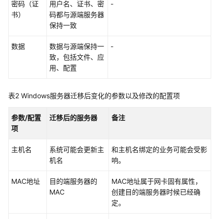
指
密码（证
用户名、证书、密
-
南
书）
码都与源端服务器
保持一致
最
数据
数据与源端保持一
-
佳
致，包括文件、应
实
用、配置
践
常
表2
Windows服务器迁移后变化的参数以及修改的配置项
见
问
参数/配置
迁移后的服务器
备注
题
项
产
主机名
系统可能会更新主
和主机名绑定的业务可能会受影
品
机名
响。
咨
询
MAC地址
目的端服务器的
MAC地址属于网卡固有属性，
MAC
创建目的端服务器时候已经确
网
定。
络