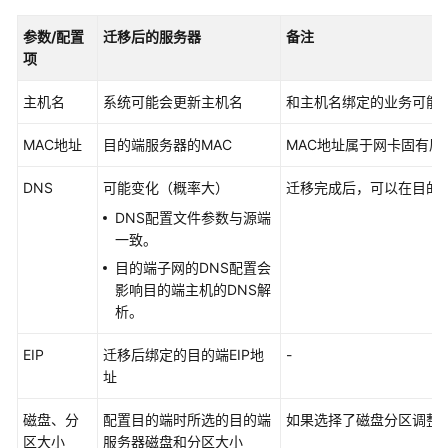
评
估
参数/配置
迁移后的服务器
备注
项
大
数
主机名
系统可能会更新主机名
和主机名绑定的业务可能
据
数
MAC地址
目的端服务器的MAC
MAC地址属于网卡固有
据
迁
DNS
可能变化（概率大）
迁移完成后，可以在目的
移
DNS配置文件参数与源端
一致。
大
目的端子网的DNS配置会
数
影响目的端主机的DNS解
据
析。
校
验
EIP
迁移后绑定的目的端EIP地
-
址
错
误
磁盘、分
配置目的端时所选的目的端
如果选择了磁盘分区调整
码
区大小
服务器磁盘和分区大小