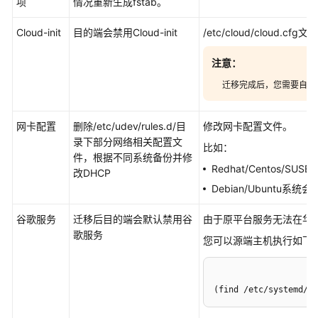
项
情况重新生成fstab。
资
源
Cloud-init
目的端会禁用Cloud-init
/etc/cloud/cloud.c
支
注意：
持
迁移完成后，您需要自行安装
区
域
网卡配置
删除/etc/udev/rules.d/目
修改网卡配置文件。
系
录下部分网络相关配置文
比如：
统
件，根据不同系统备份并修
Redhat/Centos/SUS
权
改DHCP
限
Debian/Ubuntu系统
谷歌服务
迁移后目的端会默认禁用谷
由于原平台服务无法在华
歌服务
您可以源端主机执行如下命
(find /etc/systemd/sy