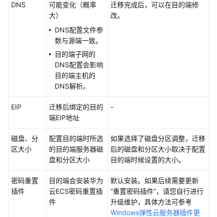
配
DNS
可能变化（概率
迁移完成后，可以在目的端修
置
大）
改。
DNS配置文件参
主
数与源端一致。
机
目的端子网的
迁
DNS配置会影响
移
目的端主机的
DNS解析。
存
储
EIP
迁移后绑定的目的
-
迁
端EIP地址
移
磁盘、分
配置目的端时所选
如果选择了磁盘分区调整，迁移
主
区大小
的目的端服务器磁
后的磁盘和分区大小取决于配置
机
盘和分区大小
目的端时候设置的大小。
跨
可
密码重置
目的端会安装华为
默认安装。如果后续需要更新
用
插件
云ECS密码重置插
“重置密码插件”，请您自行进行
区
件
升级维护，具体方法可参考
迁
Windows弹性云服务器插件更