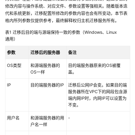
介
修改内容与操作系统、对应文件、参数设置等强相关。随着版本迭
绍
代和系统更新，迁移配置所修改的参数内容也会有所变动，本节表
格内所列参数仅提供参考，最终解释权归主机迁移服务所有。
快
速
表1
迁移后目的端与源端保持一致的参数（Windows、Linux
入
通用）
门
参数
迁移后的服务器
备注
用
户
OS类型
和源端服务器的
目的端服务器原来的OS被覆
指
OS一样
盖。
南
IP
目的端服务器的IP
迁移后公网IP会变。如果目的端
迁
服务器所在VPC下的网段包含源
移
端内网IP时，内网IP可以设置为
中
不变。
心
Agent
用户名
和源端服务器的用
-
操
户名一样
作