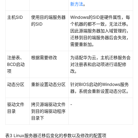
移
新方法
。
成
主机SID
使用目的端服务器
Windows的SID是硬件属性，每
本
的SID
个机器的都不一致，无法迁移。
分
因此源端服务器加入域管理的，
析
迁移到目的端服务器后会失效，
TCO
需要重新加。
资
注册表、
根据需要修改
为适配华为云，主机迁移服务会
源
BCD启动
对注册表和启动项进行适配修
采
项
改。
集
动态分区
重新设置动态分区
针对BIOS启动的Windows服务
器，系统会重新设置动态分区。
规
格
驱动文件
拷贝源端驱动文件
-
评
目录
到目的端驱动程序
估
目录下
风
险
表3
Linux服务器迁移后变化的参数以及修改的配置项