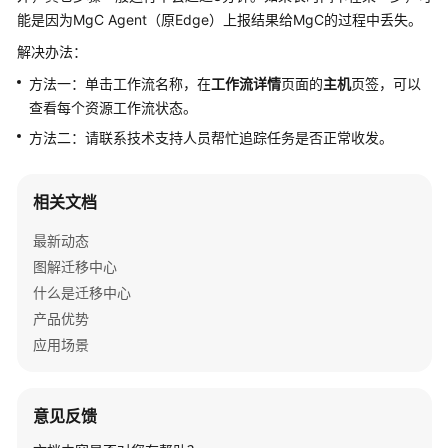
介
能是因为MgC Agent（原Edge）上报结果给MgC的过程中丢失。
绍
解决办法：
快
方法一：单击工作流名称，在
工作流详情
页面的
主机
页签，可以
速
查看每个资源工作流状态。
入
方法二：请联系技术支持人员帮忙追踪任务是否正常收发。
门
用
相关文档
户
指
最新动态
南
图解迁移中心
什么是迁移中心
迁
产品优势
移
应用场景
中
心
Agent
操
意见反馈
作