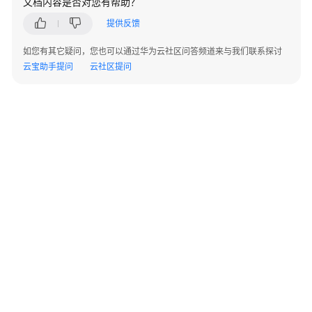
文档内容是否对您有帮助？
指
南
提供反馈
如您有其它疑问，您也可以通过华为云社区问答频道来与我们联系探讨
最
云宝助手提问
佳
云社区提问
实
践
常
见
问
题
产
品
咨
询
©2026 Huaweicloud.com 版权所有
黔ICP备20004760号-14
苏B2-20130048号
A2.B1.B2-20070312
网
增值电信业务经营许可证：B1.B2-20200593 | 代理域名注册服务机构：新网、西数
络
电子营业执照
贵公网安备 52990002000093号