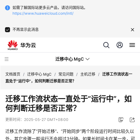
如需了解国际站更多云产品，请访问国际站。
https://www.huaweicloud.com/intl/
不再显示此消息
迁移中心 MgC
文档首页
/
迁移中心 MgC
/
常见问题
/
主机迁移
/
迁移工作流状态一
直处于“运行中”，如何判断迁移是否正常？
最
迁移工作流状态一直处于“运行中”，如
新
何判断迁移是否正常？
动
态
更新时间：
2025-05-27 GMT+08:00
产
迁移工作流除了“开始迁移”、“开始同步”两个阶段运行时间比较久以
品
外，其它步骤一般运行不会超过3分钟。如果长时间卡在某一步，可