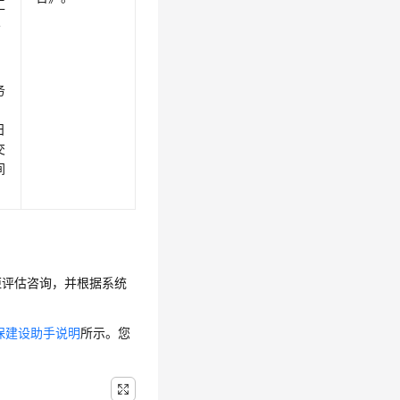
工
4
务
3
日
交
间
距评估咨询，并根据系统
保建设助手说明
所示。您