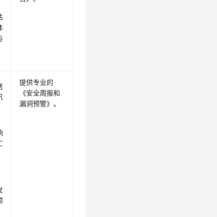
作
估
体
与
提供专业的
送
《安全周报和
讯
漏洞预警》
。
响
工
4
发
预