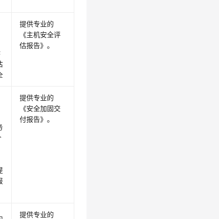
提供专业的
内
《主机安全评
估报告》
。
作
估
全
提供专业的
内
《安全加固交
付报告》
。
务
个
提
报
提供专业的
内