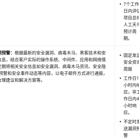
7个工
日内评
项目总
人工天
预计周
期。
洞预警：
根据最新的安全漏洞、病毒木马、黑客技术和安
固定发
信息，结合客户实际的操作系统、中间件、应用和网络情
安全资
定期将相关安全信息如安全漏洞、病毒木马资讯、安全隐
周报
侵预警和安全事件动态等内容，以电子邮件方式进行通报，
工作日1
合理建议和解决方案等。
小时内
应，非
作日内
小时响
应。
不定时
送漏洞
警