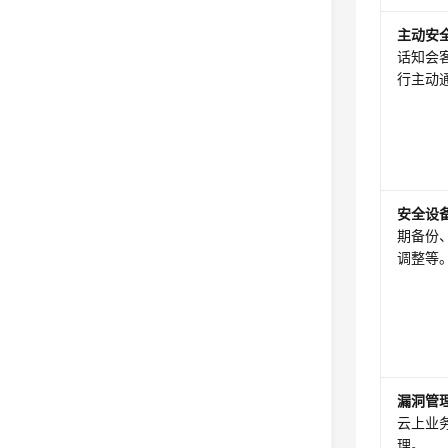
主动安
话知会
行主动
安全设
期备份
调整等
漏洞管
云上业
理。