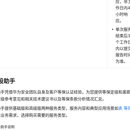
应，非
作日内
小时响
应。
单次服
结束后
个工作
内以提
报告时
为准。
设助手
助手凭借华为安全团队自身及客户等保认证经验，为您提供等保定级和差
定级参考意见和相关技术建议书以及等保条款分析情况汇总。
助手提供基础版和高级版两种服务类型，服务内容和典型应用场景如
表 等
际业务需求，选择购买需要的服务类型。
设助手说明