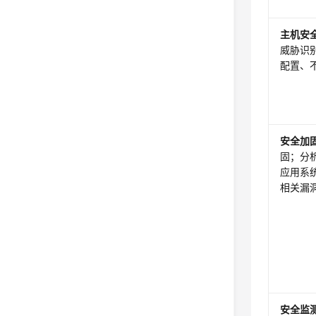
主机安
威胁识
配置、
安全加
固；分
应用系
相关漏
安全监