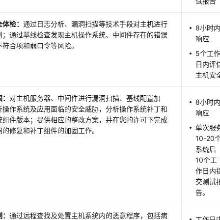
试报告
全体检：
通过日志分析、漏洞扫描等技术手段对主机进行
8小时
别；通过基线检查发现主机操作系统、中间件存在的错误
响应
不符合项和弱口令等风险。
5个工
日内评
主机安
固：
对主机服务器、中间件进行漏洞扫描、基线配置加
8小时
析操作系统及应用面临的安全威胁，分析操作系统补丁和
响应
统组件版本；提供相应的整改方案，并在您的许可下完成
单次服
洞的修复和补丁组件的加固工作。
10-20
系统后
10个工
作日内
交测试
告。
测：
通过远程查找及处置主机系统内的恶意程序，包括病
工作日