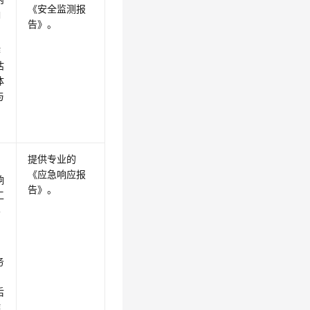
《安全监测报
响
告》
。
作
估
体
与
提供专业的
《应急响应报
响
告》
。
工
4
务
后
作