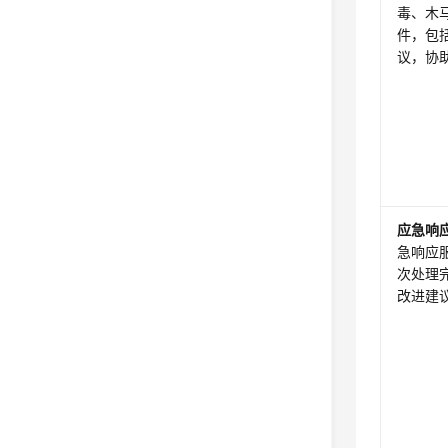
毒、木
件，包括
议，协
应急响
急响应
次处理
改进建