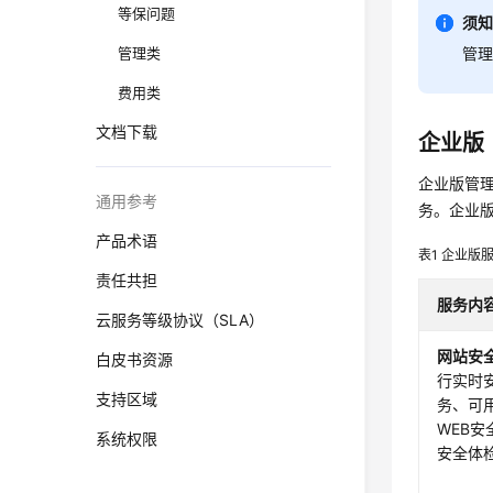
等保问题
须
管理类
管理
费用类
文档下载
企业版
企业版管
通用参考
务。企业
产品术语
表1
企业版
责任共担
服务内
云服务等级协议（SLA）
网站安
白皮书资源
行实时
支持区域
务、可
WEB
系统权限
安全体