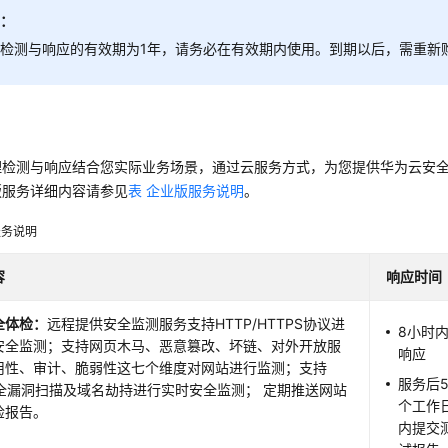
知：
检测与响应的有效期为1年，请务必在有效期内使用。到期以后，需重新
理检测与响应结合您实际业务场景，通过云服务方式，为您提供华为云安
版服务详细内容请参见
表 企业版服务说明
。
服务说明
容
响应时间
全体检
：
远程提供安全监测服务支持HTTP/HTTPS协议进
8小时
安全监测；支持网页木马、恶意篡改、坏链、对外开放服
响应
用性、审计、脆弱性这七个维度对网站进行监测；支持
服务后
安全漏洞扫描及域名劫持进行实时安全监测； 定期推送网站
个工作
检报告。
内提交