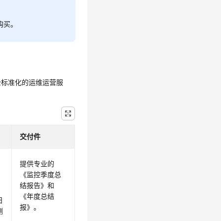
购买。
全标准化的运维运营服
交付件
内
提供专业的
《监控季度总
结报告》
和
5
《年度总结
日
报》
。
测