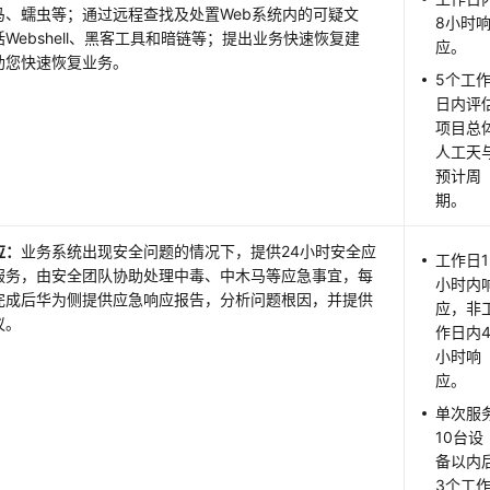
马、蠕虫等；通过远程查找及处置Web系统内的可疑文
8小时
Webshell、黑客工具和暗链等；提出业务快速恢复建
应。
助您快速恢复业务。
5个工
日内评
项目总
人工天
预计周
期。
应：
业务系统出现安全问题的情况下，提供24小时安全应
工作日1
服务，由安全团队协助处理中毒、中木马等应急事宜，每
小时内
完成后华为侧提供应急响应报告，分析问题根因，并提供
应，非
议。
作日内
小时响
应。
单次服
10台设
备以内
3个工