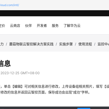
loud.com/intl/
定价
云商店
伙伴
开发者
服务
了解华为云
电力
/
蘑菇物联云智控解决方案实践
/
实施步骤
/
使用流程
/
监控中
信息
：
2023-12-25 GMT+08:00
组，单击【编辑】可对相关信息进行修改，上传设备组相关照片，填写【
修改的信息并返回云智控页面，保存成功会出现“成功”字样。
息