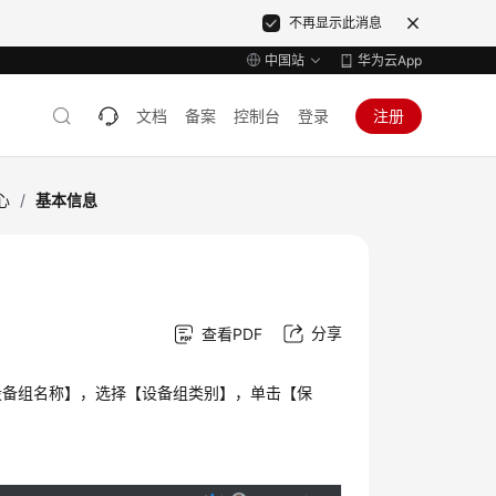
不再显示此消息
中国站
华为云App
文档
备案
控制台
登录
注册
心
/
基本信息
分享
查看PDF
设备组名称】，选择【设备组类别】，单击【保