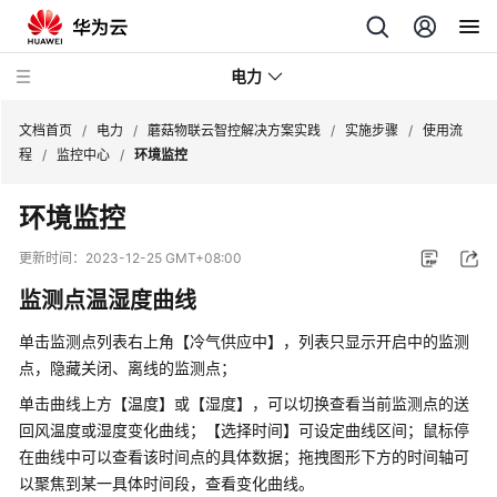
电力
文档首页
/
电力
/
蘑菇物联云智控解决方案实践
/
实施步骤
/
使用流
程
/
监控中心
/
环境监控
蘑
环境监控
菇
物
更新时间：
2023-12-25 GMT+08:00
联
监测点温湿度曲线
云
智
单击监测点列表右上角【冷气供应中】，列表只显示开启中的监测
控
点，隐藏关闭、离线的监测点；
解
决
单击曲线上方【温度】或【湿度】，可以切换查看当前监测点的送
方
回风温度或湿度变化曲线；【选择时间】可设定曲线区间；鼠标停
案
在曲线中可以查看该时间点的具体数据；拖拽图形下方的时间轴可
实
以聚焦到某一具体时间段，查看变化曲线。
践