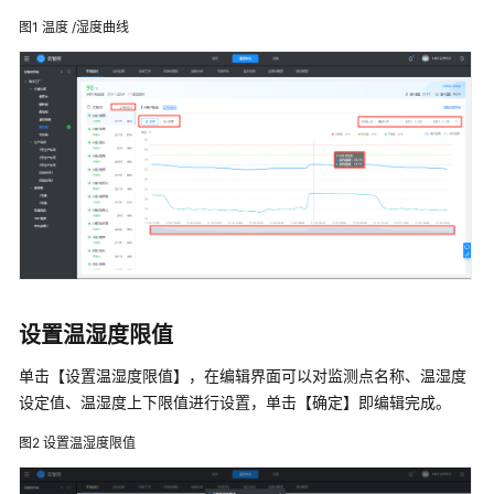
图1
温度 /湿度曲线
方
案
概
述
资
源
和
成
本
规
划
设置温湿度限值
实
单击【设置温湿度限值】，在编辑界面可以对监测点名称、温湿度
施
设定值、温湿度上下限值进行设置，单击【确定】即编辑完成。
步
骤
图2
设置温湿度限值
登