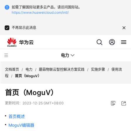
如需了解国际站更多云产品，请访问国际站。
https://www.huaweicloud.com/intl/
不再显示此消息
电力
文档首页
/
电力
/
蘑菇物联云智控解决方案实践
/
实施步骤
/
使用流
程
/
首页（MoguV）
蘑
首页（MoguV）
菇
物
更新时间：
2023-12-25 GMT+08:00
联
云
首页概述
智
MoguV编辑器
控