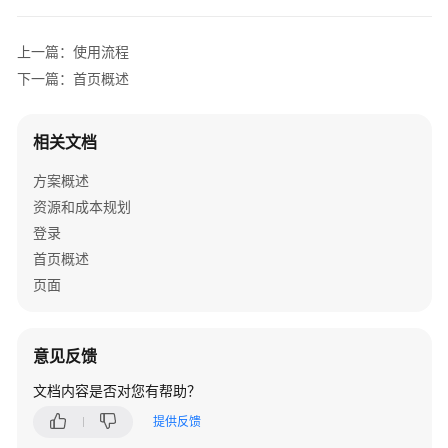
解
决
方
上一篇：使用流程
案
下一篇：首页概述
实
践
相关文档
方
方案概述
案
资源和成本规划
概
述
登录
首页概述
资
页面
源
和
成
意见反馈
本
规
文档内容是否对您有帮助？
划
提供反馈