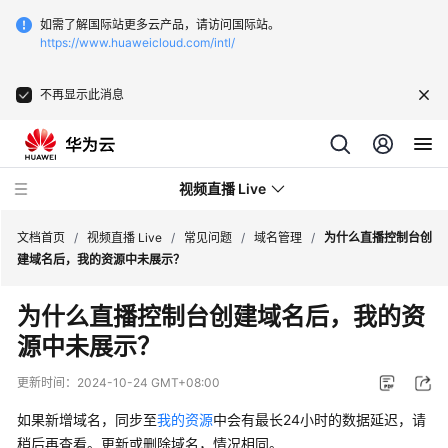
如需了解国际站更多云产品，请访问国际站。
https://www.huaweicloud.com/intl/
不再显示此消息
视频直播 Live
文档首页
/
视频直播 Live
/
常见问题
/
域名管理
/
为什么直播控制台创
建域名后，我的资源中未展示？
最
为什么直播控制台创建域名后，我的资
新
源中未展示？
动
态
更新时间：
2024-10-24 GMT+08:00
服
如果新增域名，同步至
我的资源
中会有最长24小时的数据延迟，请
务
稍后再查看。更新或删除域名，情况相同。