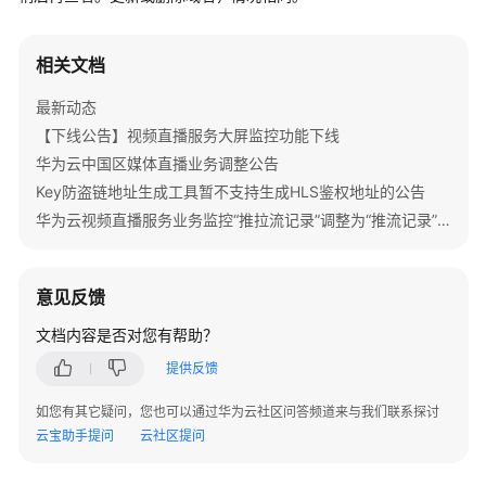
公
告
相关文档
产
最新动态
品
介
【下线公告】视频直播服务大屏监控功能下线
绍
华为云中国区媒体直播业务调整公告
Key防盗链地址生成工具暂不支持生成HLS鉴权地址的公告
计
华为云视频直播服务业务监控“推拉流记录”调整为“推流记录”的公告
费
说
明
意见反馈
快
文档内容是否对您有帮助？
速
提供反馈
入
门
如您有其它疑问，您也可以通过华为云社区问答频道来与我们联系探讨
云宝助手提问
云社区提问
云
直