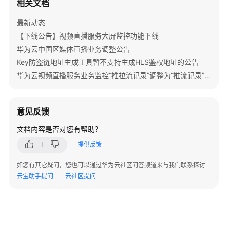
相关文档
公
告
最新动态
【下线公告】视频直播服务大屏监控功能下线
产
华为云中国区媒体直播业务调整公告
品
介
Key防盗链地址生成工具暂不支持生成HLS鉴权地址的公告
绍
华为云视频直播服务业务监控“推拉流记录”调整为“推流记录”的公告
计
费
意见反馈
说
文档内容是否对您有帮助？
明
提供反馈
快
速
如您有其它疑问，您也可以通过华为云社区问答频道来与我们联系探讨
入
云宝助手提问
云社区提问
门
云
直