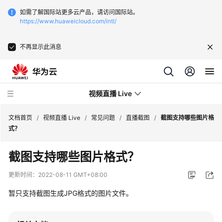
如需了解国际站更多云产品，请访问国际站。
https://www.huaweicloud.com/intl/
不再显示此消息
视频直播 Live
文档首页
/
视频直播 Live
/
常见问题
/
直播截图
/
截图支持哪些图片格
式？
最
截图支持哪些图片格式？
新
动
更新时间：
2022-08-11 GMT+08:00
态
暂只支持截图生成JPG格式的图片文件。
服
务