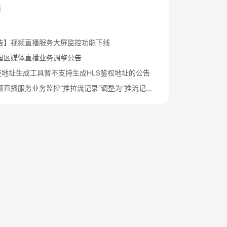
档
告】视频直播服务大屏监控功能下线
国区媒体直播业务调整公告
盗链地址生成工具暂不支持生成HLS鉴权地址的公告
华为云视频直播服务业务监控“推拉流记录”调整为“推流记录”的公告