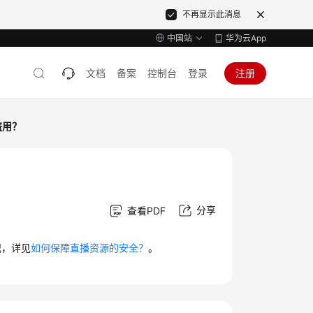
不再显示此消息
中国站
华为云App
文档
备案
控制台
登录
注册
盗用？
分享
查看PDF
犯，详见
如何保障直播资源的安全？
。