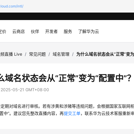
loud.com/intl/
定价
云商店
伙伴
开发者
服务
了解华为云
频直播 Live
/
常见问题
/
域名管理
/
为什么域名状态会从“正常”变为
么域名状态会从“正常”变为“配置中”
：
2025-05-21 GMT+08:00
会定期对域名进行审核。若有涉黄和涉赌等违规问题，会根据国家互联网相
配置中”。建议您先整改直播内容，再
提交工单
，联系华为云技术客服重新