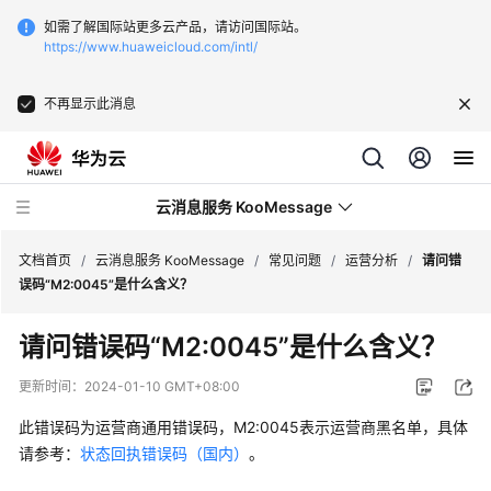
如需了解国际站更多云产品，请访问国际站。
https://www.huaweicloud.com/intl/
不再显示此消息
云消息服务 KooMessage
文档首页
/
云消息服务 KooMessage
/
常见问题
/
运营分析
/
请问错
误码“M2:0045”是什么含义？
最
请问错误码“M2:0045”是什么含义？
新
动
更新时间：
2024-01-10 GMT+08:00
态
此错误码为运营商通用错误码，M2:0045表示运营商黑名单，具体
产
请参考：
状态回执错误码（国内）
。
品