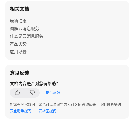
介
相关文档
绍
最新动态
计
图解云消息服务
费
什么是云消息服务
说
明
产品优势
应用场景
快
速
入
意见反馈
门
文档内容是否对您有帮助？
用
提供反馈
户
指
如您有其它疑问，您也可以通过华为云社区问答频道来与我们联系探讨
南
云宝助手提问
云社区提问
最
佳