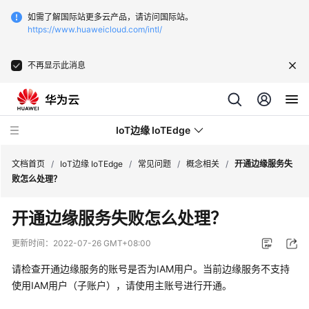
如需了解国际站更多云产品，请访问国际站。
https://www.huaweicloud.com/intl/
不再显示此消息
IoT边缘 IoTEdge
文档首页
/
IoT边缘 IoTEdge
/
常见问题
/
概念相关
/
开通边缘服务失
败怎么处理？
最
开通边缘服务失败怎么处理？
新
动
更新时间：
2022-07-26 GMT+08:00
态
请检查开通边缘服务的账号是否为IAM用户。当前边缘服务不支持
产
使用IAM用户（子账户），请使用主账号进行开通。
品