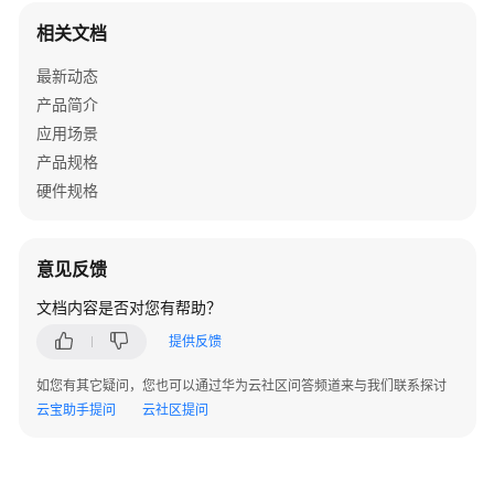
介
相关文档
绍
最新动态
快
产品简介
速
应用场景
入
门
产品规格
硬件规格
用
户
指
意见反馈
南
文档内容是否对您有帮助？
开
提供反馈
发
指
如您有其它疑问，您也可以通过华为云社区问答频道来与我们联系探讨
南
云宝助手提问
云社区提问
最
佳