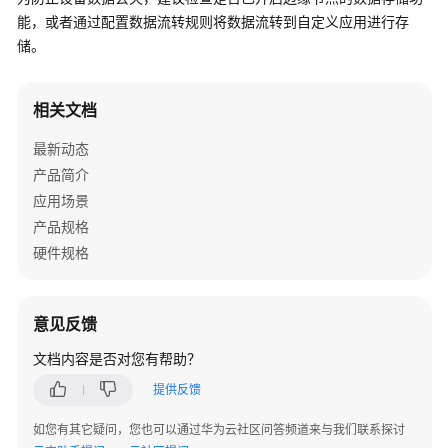
介
能，或者通过配置数据流转规则将数据流转到自定义应用进行存
绍
储。
快
速
相关文档
入
门
最新动态
产品简介
用
应用场景
户
产品规格
指
硬件规格
南
开
意见反馈
发
指
文档内容是否对您有帮助？
南
提供反馈
最
如您有其它疑问，您也可以通过华为云社区问答频道来与我们联系探讨
佳