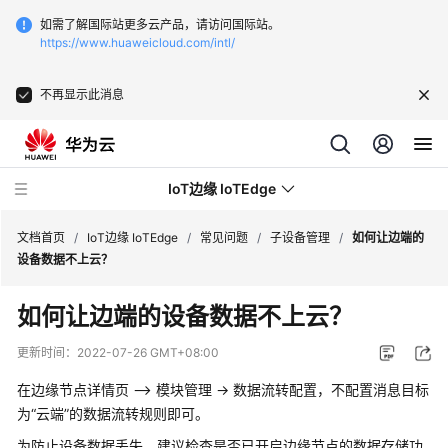
如需了解国际站更多云产品，请访问国际站。
https://www.huaweicloud.com/intl/
不再显示此消息
IoT边缘 IoTEdge
文档首页
/
IoT边缘 IoTEdge
/
常见问题
/
子设备管理
/
如何让边端的
设备数据不上云？
最
如何让边端的设备数据不上云？
新
动
更新时间：
2022-07-26 GMT+08:00
态
在边缘节点详情页 –> 模块管理 -> 数据流转配置，不配置消息目标
产
为“云端”的数据流转规则即可。
品
为防止设备数据丢失，建议检查是否已开启边缘节点的数据存储功