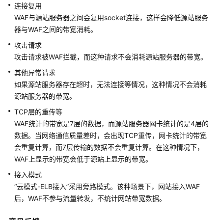
介
连接复用
绍
WAF与源站服务器之间会复用socket连接，这样会降低源站服务
器与WAF之间的带宽消耗。
计
费
攻击请求
说
攻击请求被WAF拦截，而这种请求不会消耗源站服务器的带宽。
明
其他异常请求
如果源站服务器存在超时，无法连接等情况，这种情况不会消耗
快
源站服务器的带宽。
速
入
TCP层的重传等
门
WAF统计的带宽是7层的数据，而源站服务器网卡统计的是4层的
数据。当网络通信质量差时，会出现TCP重传，网卡统计的带宽
用
会重复计算，而7层传输的数据不会重复计算。在这种情况下，
户
WAF上显示的带宽会低于源站上显示的带宽。
指
接入模式
南
“云模式-ELB接入”
采用旁路模式。该种场景下，网站接入WAF
后，WAF不参与流量转发，不统计网站带宽数据。
最
佳