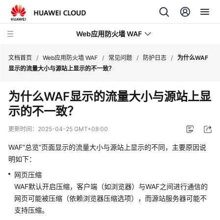
Web应用防火墙 WAF
文档首页
/
Web应用防火墙 WAF
/
常见问题
/
防护日志
/
为什么WAF
显示的流量大小与源站上显示的不一致？
最
为什么WAF显示的流量大小与源站上显
新
示的不一致？
动
态
更新时间：
2025-04-25 GMT+08:00
服
WAF
“总览”
页面显示的流量大小与源站上显示的不同，主要原因说
务
明如下：
公
网页压缩
告
WAF默认开启压缩，客户端（如浏览器）与WAF之间进行通信的
网页可能被压缩（依赖浏览器压缩选项），而源站服务器可能不
产
品
支持压缩。