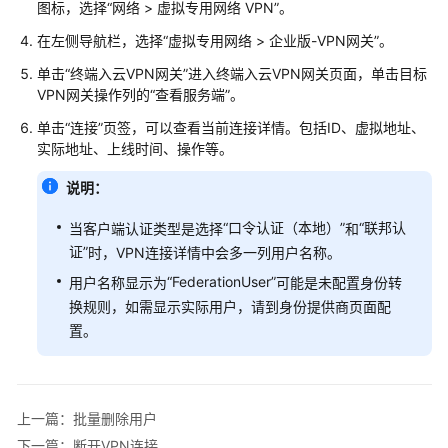
说
图标，选择
“
网络
>
虚拟专用网络 VPN
”
。
明
在左侧导航栏，选择
“
虚拟专用网络
>
企业版-VPN网关
”
。
快
单击
“终端入云VPN网关”
进入
终端入云VPN
网关页面，单击目标
速
VPN网关操作列的
“查看服务端”
。
入
单击
“连接”
页签，可以查看当前连接详情。包括ID、虚拟地址、
门
实际地址、上线时间、操作等。
用
说明：
户
指
“口令认证（本地）”
“联邦认
当客户端认证类型是选择
和
南
证”
时，VPN连接详情中会多一列用户名称。
“FederationUser”
用户名称显示为
可能是未配置身份转
站
换规则，如需显示实际用户，请到身份提供商页面配
点
置。
入
云
VPN
企
上一篇：批量删除用户
业
下一篇：断开VPN连接
版