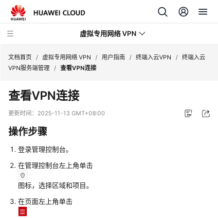
虚拟专用网络 VPN
文档首页
/
虚拟专用网络 VPN
/
用户指南
/
终端入云VPN
/
终端入云
VPN服务端管理
/
查看VPN连接
最
查看VPN连接
新
动
更新时间：
2025-11-13 GMT+08:00
态
操作步骤
产
登录管理控制台。
品
介
在管理控制台左上角单击
绍
图标，选择区域和项目。
计
在页面左上角单击
费