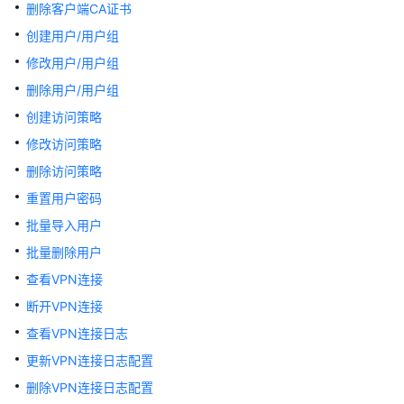
说
删除客户端CA证书
明
创建用户/用户组
快
修改用户/用户组
速
删除用户/用户组
入
创建访问策略
门
修改访问策略
用
删除访问策略
户
重置用户密码
指
南
批量导入用户
批量删除用户
站
查看VPN连接
点
入
断开VPN连接
云
查看VPN连接日志
VPN
更新VPN连接日志配置
企
业
删除VPN连接日志配置
版