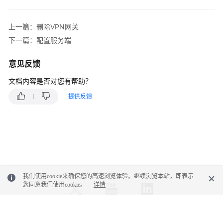
站
上一篇：删除VPN网关
点
下一篇：配置服务端
入
云
意见反馈
VPN
经
文档内容是否对您有帮助？
典
提供反馈
版
终
端
入
云
VPN
我们使用cookie来确保您的高速浏览体验。继续浏览本站，即表示
您同意我们使用cookie。
详情
终
端
入
云