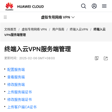
虚拟专用网络 VPN
文档首页
/
虚拟专用网络 VPN
/
用户指南
/
终端入云VPN
/
终端入云
VPN服务端管理
最
终端入云VPN服务端管理
新
动
更新时间：
2025-02-06 GMT+08:00
态
配置服务端
产
查看服务端
品
介
修改服务端
绍
上传服务端证书
修改服务端证书
计
费
上传客户端CA证书