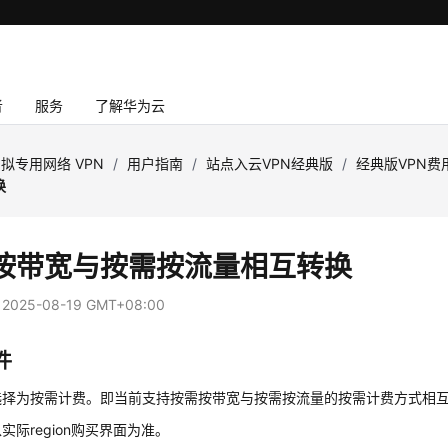
者
服务
了解华为云
拟专用网络 VPN
/
用户指南
/
站点入云VPN经典版
/
经典版VPN费
换
按带宽与按需按流量相互转换
：
2025-08-19 GMT+08:00
件
选择为按需计费。即当前支持按需按带宽与按需按流量的按需计费方式相
实际region购买界面为准。