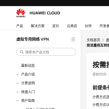
产品
解决方案
定价
云商店
伙伴
开发
虚拟专用网络 VPN
文档首页
/
虚
按流量相互转
按需
最新动态
产品介绍
更新时间
计费说明
前提条
快速入门
计费方式
用户指南
计费方式以