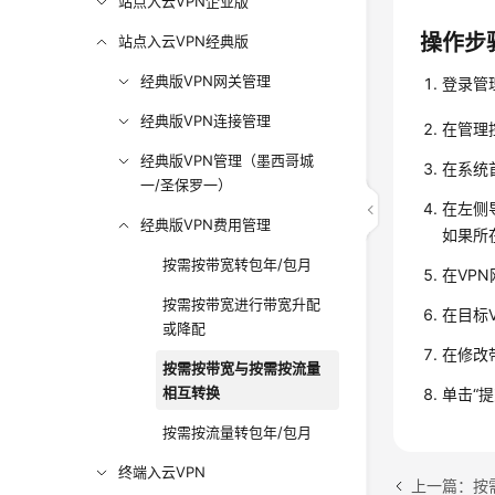
站点入云VPN企业版
操作步
站点入云VPN经典版
经典版VPN网关管理
登录管
经典版VPN连接管理
在管理
经典版VPN管理（墨西哥城
在系统
一/圣保罗一）
在左侧导
经典版VPN费用管理
如果所在
按需按带宽转包年/包月
在VP
按需按带宽进行带宽升配
在目标
或降配
在修改
按需按带宽与按需按流量
相互转换
单击“
按需按流量转包年/包月
终端入云VPN
上一篇：按