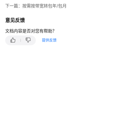
说
下一篇：按需按带宽转包年/包月
明
意见反馈
快
速
文档内容是否对您有帮助？
入
提供反馈
门
用
户
指
南
站
点
入
云
VPN
企
业
版