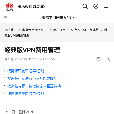
虚拟专用网络 VPN
文档首页
/
虚拟专用网络 VPN
/
用户指南
/
站点入云VPN经典版
/
经
典版VPN费用管理
最
经典版VPN费用管理
新
动
更新时间：
2025-11-13 GMT+08:00
态
按需按带宽转包年/包月
产
按需按带宽进行带宽升配或降配
品
介
按需按带宽与按需按流量相互转换
绍
按需按流量转包年/包月
计
费
上一篇：删除VPN