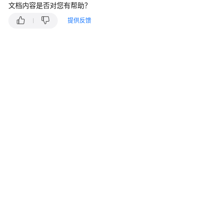
入
文档内容是否对您有帮助？
门
提供反馈
用
户
指
南
通
过
IAM
授
予
使
用
VPC
的
权
限
虚