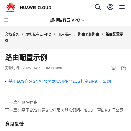
虚拟私有云 VPC
文档首页
/
虚拟私有云 VPC
/
用户指南
/
路由表和路由
/
路由配置示
例
最
路由配置示例
新
动
更新时间：
2025-04-23 GMT+08:00
态
基于ECS自建SNAT服务器实现多个ECS共享EIP访问公网
产
品
介
上一篇：删除路由
绍
下一篇：基于ECS自建SNAT服务器实现多个ECS共享EIP访问公网
快
意见反馈
速