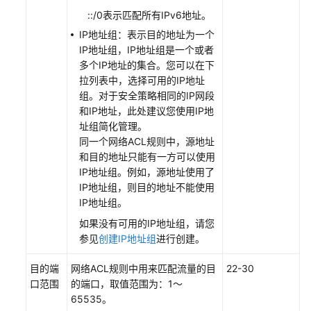
则
::/0表示匹配所有IPv6地址。
IP地址组：表示目的地址为一个
添
IP地址组，IP地址组是一个或者
加
多个IP地址的集合。您可以在下
网
拉列表中，选择可用的IP地址
络
组。对于安全策略相同的IP网段
ACL
和IP地址，此处建议您使用IP地
规
址组简化管理。
则
同一个网络ACL规则中，源地址
和目的地址只能有一方可以使用
修
IP地址组。例如，源地址使用了
改
IP地址组，则目的地址不能使用
网
IP地址组。
络
如果没有可用的IP地址组，请您
ACL
参见
创建IP地址组
进行创建。
规
则
目的端
网络ACL
规则中用来匹配流量的目
22-30
口范围
的端口，取值范围为：1～
启
65535。
用/