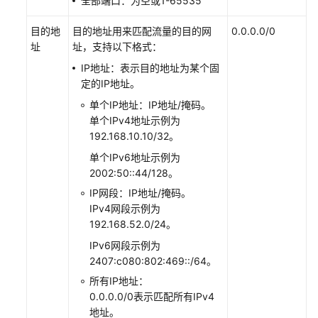
全部端口：为空或1-65535
网
络
目的地
目的地址用来匹配流量的目的网
0.0.0.0/0
ACL
址
址，支持以下格式：
配
IP地址：表示目的地址为某个固
置
定的IP地址。
示
例
单个IP地址：IP地址/掩码。
单个IPv4地址示例为
192.168.10.10/32。
管
理
单个IPv6地址示例为
网
2002:50::44/128。
络
IP网段：IP地址/掩码。
ACL
IPv4网段示例为
192.168.52.0/24。
管
IPv6网段示例为
理
2407:c080:802:469::/64。
网
络
所有IP地址：
ACL
0.0.0.0/0表示匹配所有IPv4
规
地址。