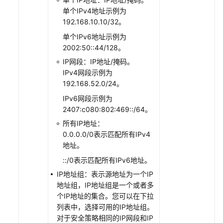
单个IPv4地址示例为
弹
192.168.10.10/32。
性
单个IPv6地址示例为
网
2002:50::44/128。
卡
IP网段：IP地址/掩码。
和
IPv4网段示例为
辅
192.168.52.0/24。
助
弹
IPv6网段示例为
性
2407:c080:802:469::/64。
网
所有IP地址：
卡
0.0.0.0/0表示匹配所有IPv4
地址。
访
::/0表示匹配所有IPv6地址。
问
IP地址组：表示源地址为一个IP
控
地址组，IP地址组是一个或者多
制
个IP地址的集合。您可以在下拉
列表中，选择可用的IP地址组。
VPC
对于安全策略相同的IP网段和IP
访