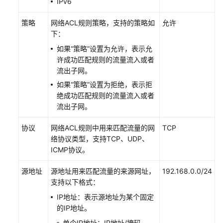
IPv6
拟
私
策略
网络ACL
规则策略，支持的策略如
允许
有
下：
云
如果“策略”设置为允许，表示允
和
许成功匹配规则的流量流入或者
子
流出子网。
网
如果“策略”设置为拒绝，表示拒
绝成功匹配规则的流量流入或者
路
流出子网。
由
表
协议
网络ACL
规则中用来匹配流量的网
TCP
和
络协议类型，支持TCP、UDP、
路
ICMP协议。
由
源地址
源地址用来匹配流量的来源网址，
192.168.0.0/24
虚
支持以下格式：
拟
IP地址：表示源地址为某个固定
IP
的IP地址。
地
址
单个IP地址：IP地址/掩码。