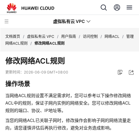
虚拟私有云 VPC
文档首页
/
虚拟私有云 VPC
/
用户指南
/
访问控制
/
网络ACL
/
管理
网络ACL规则
/
修改网络ACL规则
最
修改
网络ACL
规则
新
动
更新时间：
2026-06-09 GMT+08:00
态
操作场景
产
当
网络ACL
规则设置不满足需求时，您可以参考以下操作修改
网络
品
ACL
中的规则，保证子网内实例的网络安全。您可以修改
网络ACL
介
规则的端口、协议、IP地址等。
绍
当您的
网络ACL
已关联子网时，修改操作会影响子网的网络流量走
快
向，请您谨慎评估后再执行修改，避免对业务造成影响。
速