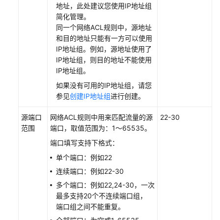
地址，此处建议您使用IP地址组
问
简化管理。
控
同一个网络ACL规则中，源地址
制
和目的地址只能有一方可以使用
概
IP地址组。例如，源地址使用了
述
IP地址组，则目的地址不能使用
IP地址组。
安
全
如果没有可用的IP地址组，请您
组
参见
创建IP地址组
进行创建。
源端口
网络ACL
规则中用来匹配流量的源
22-30
网
范围
端口，取值范围为：1～65535。
络
ACL
端口填写支持下格式：
单个端口：例如22
网
连续端口：例如22-30
络
ACL
多个端口：例如22,24-30，一次
概
最多支持20个不连续端口组，
述
端口组之间不能重复。