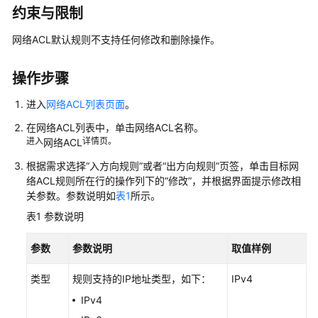
入
约束与限制
门
网络ACL
默认规则不支持任何修改和删除操作。
用
户
操作步骤
指
南
进入
网络ACL列表页面
。
在
网络ACL
列表中，单击
网络ACL
名称。
通
进入
详情页。
网络ACL
过
IAM
根据需求选择“入方向规则”或者“出方向规则”页签，单击目标
网
授
络ACL
规则所在行的操作列下的“修改”，并根据界面提示修改相
予
关参数。参数说明如
表1
所示。
使
表1
参数说明
用
VPC
参数
参数说明
取值样例
的
权
类型
规则支持的IP地址类型，如下：
IPv4
限
IPv4
虚