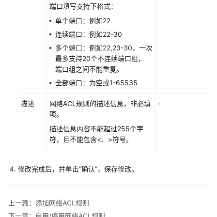
停
端口填写支持下格式：
用
单个端口：例如22
网
连续端口：例如22-30
络
ACL
多个端口：例如22,23-30，一次
规
最多支持20个不连续端口组，
则
端口组之间不能重复。
全部端口：为空或1-65535
导
出/
描述
网络ACL
规则的描述信息，非必填
-
导
项。
入
描述信息内容不能超过255个字
网
符，且不能包含<、>符号。
络
ACL
规
修改完成后，并单击“确认”，保存修改。
则
删
上一篇：添加网络ACL规则
除
下一篇：启用/停用网络ACL规则