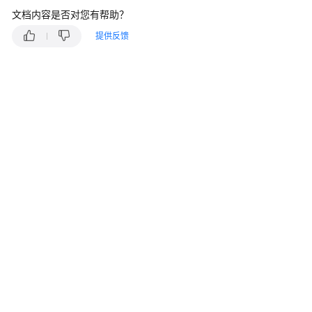
产
文档内容是否对您有帮助？
品
介
提供反馈
绍
计
费
说
明
快
速
入
门
内
核
介
绍