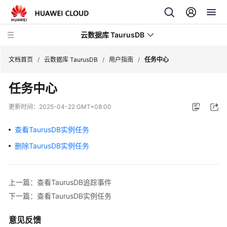
云数据库 TaurusDB
文档首页
/
云数据库 TaurusDB
/
用户指南
/
任务中心
任务中心
更新时间：
2025-04-22 GMT+08:00
最
新
查看TaurusDB实例任务
动
删除TaurusDB实例任务
态
服
上一篇：查看TaurusDB追踪事件
务
下一篇：查看TaurusDB实例任务
公
告
意见反馈