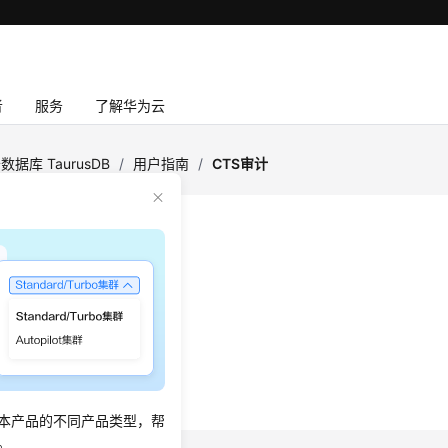
者
服务
了解华为云
数据库 TaurusDB
/
用户指南
/
CTS审计
审计
：
2025-04-28 GMT+08:00
的TaurusDB关键操作列表
rusDB追踪事件
本产品的不同产品类型，帮
。