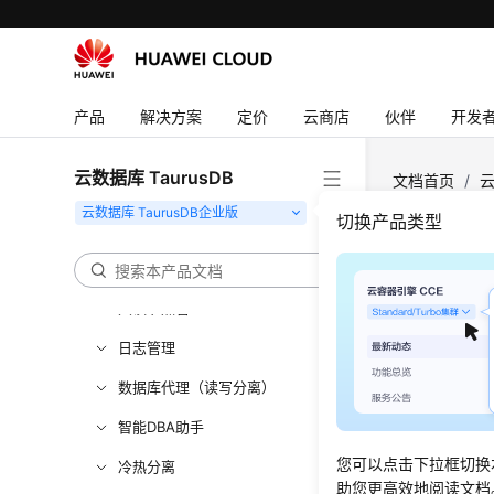
使用数据库
数据迁移
实例管理
产品
解决方案
定价
云商店
伙伴
开发
版本升级
云数据库 TaurusDB
文档首页
/
云
数据备份
切换产品类型
数据恢复
CTS
Serverless实例
只读节点管理
更新时间
日志管理
支持审计
数据库代理（读写分离）
查看Tau
智能DBA助手
您可以点击下拉框切换
冷热分离
助您更高效地阅读文档