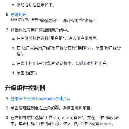
添加成功后显示如下：
感
知
创建用户
。
创建过程中，开启
、
和
。
“编程访问”
“访问密钥”
“密码”
资
将操作账号用户添加到用户组中。
产
在左侧导航栏选择
“用户组”
，进入用户组页面。
管
理
在
“租户采集用户组”
用户组所在行
“操作”
列，单击
“用户组管
理”
。
风
在弹出的
“用户组管理”
对话框中，勾选
6
添加的用户。
险
预
单击
“确定”
。
防
升级组件控制器
威
胁
登录安全云脑 SecMaster控制台
。
管
单击管理控制台左上角的
，选择区域和项目。
理
在左侧导航栏选择
“
工作空间
>
空间管理
”
，并在工作空间列表
日
中，单击目标工作空间名称，进入目标工作空间管理页面。
志