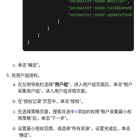
"secmaster:node:monitor"
,
"secmaster:node:taskQueueDeta
多
"secmaster:node:updateTaskNod
账
]
号
}
管
]
理
}
查
看
单击
“确定”
。
已
给用户组授权。
购
资
在左侧导航栏选择
“用户组”
，进入用户组页面后，单击
“租户
源
采集用户组”
，进入用户组详情页面。
在
“授权记录”
页签中，单击
“授权”
。
工
在选择策略页面，搜索并选中
4
添加的权限
“租户采集最小权
作
限策略”
后，单击
“下一步”
。
台
设置最小授权范围，请选择
“所有资源”
，设置完成后，单击
态
“确定”
。
势