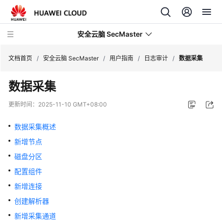
安全云脑 SecMaster
文档首页
/
安全云脑 SecMaster
/
用户指南
/
日志审计
/
数据采集
数据采集
最
新
更新时间：
2025-11-10 GMT+08:00
动
态
数据采集概述
新增节点
技
术
磁盘分区
画
配置组件
册
新增连接
产
创建解析器
品
新增采集通道