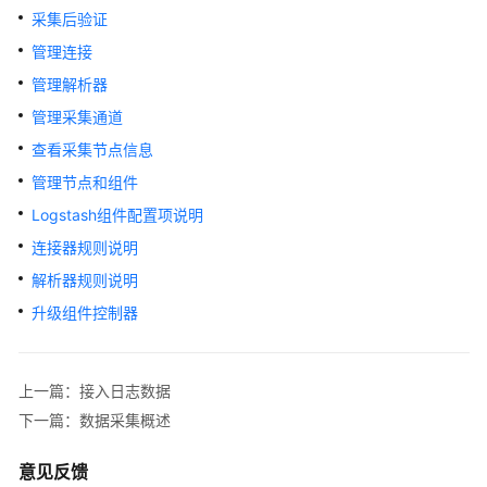
介
采集后验证
绍
管理连接
计
管理解析器
费
管理采集通道
说
明
查看采集节点信息
管理节点和组件
快
Logstash组件配置项说明
速
入
连接器规则说明
门
解析器规则说明
升级组件控制器
用
户
指
南
上一篇：接入日志数据
下一篇：数据采集概述
购
买
意见反馈