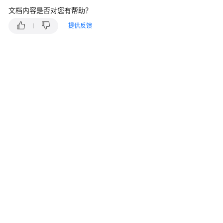
入
文档内容是否对您有帮助？
门
提供反馈
用
户
指
南
需
求
管
理
(CodeArts
Req)
使
用
流
程
购
买