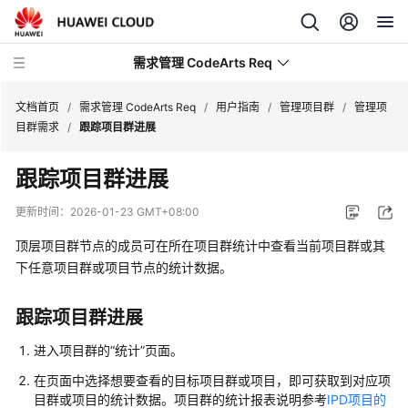
需求管理 CodeArts Req
文档首页
/
需求管理 CodeArts Req
/
用户指南
/
管理项目群
/
管理项
目群需求
/
跟踪项目群进展
最
跟踪项目群进展
新
动
更新时间：
2026-01-23 GMT+08:00
态
顶层项目群节点的成员可在所在项目群统计中查看当前项目群或其
产
下任意项目群或项目节点的统计数据。
品
介
跟踪项目群进展
绍
进入项目群的
“
统计
”
页面。
快
在页面中选择想要查看的目标项目群或项目，即可获取到对应项
速
目群或项目的统计数据。项目群的统计报表说明参考
IPD项目的