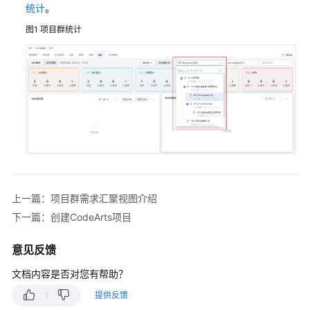
入
统计
。
门
图1
项目群统计
用
户
指
南
需
求
管
理
(CodeArts
上一篇：项目群需求汇聚视图介绍
Req)
下一篇：创建CodeArts项目
使
用
流
意见反馈
程
文档内容是否对您有帮助？
购
提供反馈
买