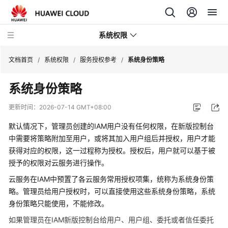
系统权限
文档首页
/
系统权限
/
服务授权参考
/
系统身份策略
系统身份策略
服
务
更新时间：
2026-07-14 GMT+08:00
授
权
默认情况下，管理员创建的IAM用户没有任何权限，在新版控制台
参
中需要将策略附加至用户，或将其加入用户组后并授权，用户才能
考
获得对应的权限，这一过程称为授权。授权后，用户就可以基于被
授予的权限对云服务进行操作。
系
云服务在IAM中预置了各云服务常用授权项集，统称为系统身份策
统
略。管理员给用户授权时，可以直接使用这些系统身份策略，系统
角
身份策略只能使用，不能修改。
色
与
如果管理员在IAM新版控制台给用户、用户组、委托或者信任委托
策