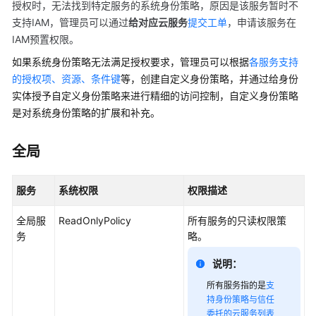
授权时，无法找到特定服务的系统身份策略，原因是该服务暂时不
略
支持IAM，管理员可以通过
给对应云服务
提交工单
，申请该服务在
IAM预置权限。
系
如果系统身份策略无法满足授权要求，管理员可以根据
各服务支持
统
的授权项、资源、条件键
身
等，创建自定义身份策略，并通过给身份
份
实体授予自定义身份策略来进行精细的访问控制，自定义身份策略
策
是对系统身份策略的扩展和补充。
略
全局
身
份
策
服务
系统权限
权限描述
略
授
全局服
ReadOnlyPolicy
所有服务的只读权限策
权
务
略。
参
说明：
考
所有服务指的是
支
持身份策略与信任
通
委托的云服务列表