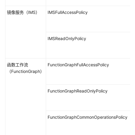
镜像服务（IMS）
IMSFullAccessPolicy
IMSReadOnlyPolicy
函数工作流
FunctionGraphFullAccessPolicy
（FunctionGraph）
FunctionGraphReadOnlyPolicy
FunctionGraphCommonOperationsPolicy