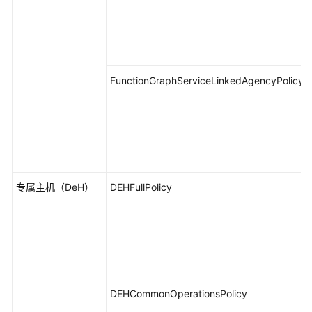
FunctionGraphServiceLinkedAgencyPolicy
专属主机（DeH）
DEHFullPolicy
DEHCommonOperationsPolicy