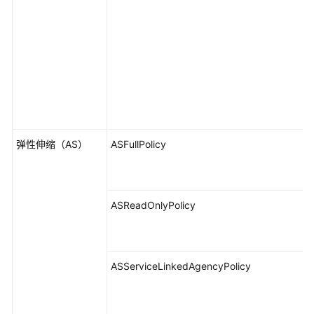
弹性伸缩（AS）
ASFullPolicy
ASReadOnlyPolicy
ASServiceLinkedAgencyPolicy