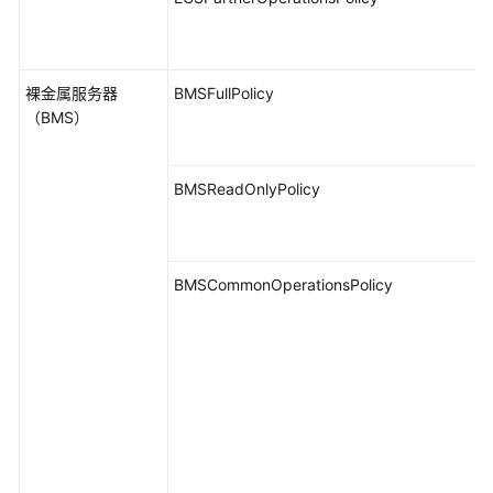
裸金属服务器
BMSFullPolicy
（BMS）
BMSReadOnlyPolicy
BMSCommonOperationsPolicy