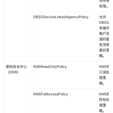
务所有
权限。
DBSSServiceLinkedAgencyPolicy
允许
DBSS服
务操作
租户资
源的服
务关联
委托策
略。
密码安全中心
KMSReadOnlyPolicy
KMS的
（DEW）
只读权
限策
略。
KMSFullAccessPolicy
KMS的
所有权
限策
略。