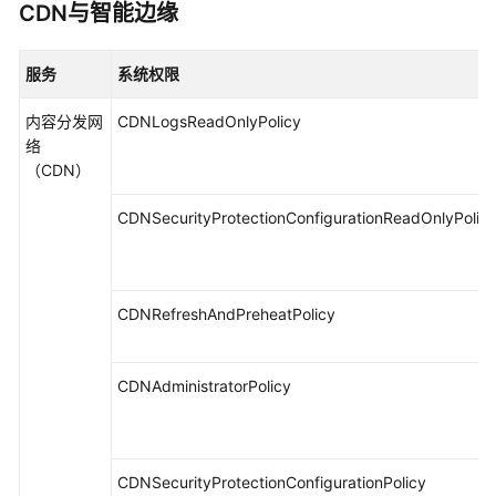
CDN与智能边缘
服务
系统权限
内容分发网
CDNLogsReadOnlyPolicy
络
（CDN）
CDNSecurityProtectionConfigurationReadOnlyPolic
CDNRefreshAndPreheatPolicy
CDNAdministratorPolicy
CDNSecurityProtectionConfigurationPolicy