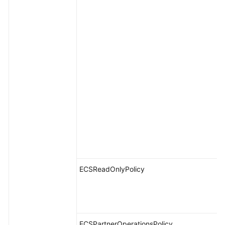
ECSReadOnlyPolicy
ECSPartnerOperationsPolicy