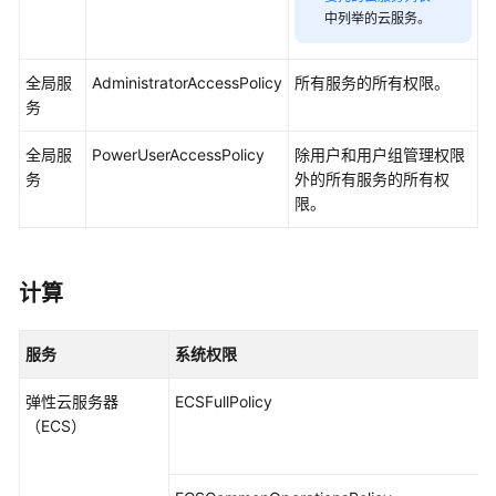
用
中列举的云服务。
参
考
全局服
AdministratorAccessPolicy
所有服务的所有权限。
务
责
任
全局服
PowerUserAccessPolicy
除用户和用户组管理权限
共
务
外的所有服务的所有权
担
限。
云
服
务
计算
等
级
服务
系统权限
协
议
弹性云服务器
ECSFullPolicy
（SLA）
（ECS）
白
皮