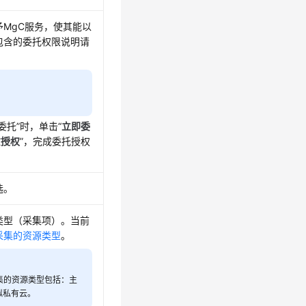
MgC服务，使其能以
包含的委托权限说明请
托”时，单击“
立即委
意授权
”，完成委托授权
选。
类型（采集项）。当前
采集的资源类型
。
集的资源类型包括：主
拟私有云。