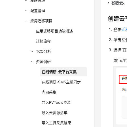
权限管理
谷歌云
配置管理
创建云
应用迁移项目
登录
迁
应用迁移项目功能概述
单击左
迁移旅程
选择
“
TCO分析
图1
云平
资源调研
在线调研-云平台采集
在线调研-SMS主机同步
内网采集
导入RVTools资源
导入云资源清单
导入工具采集结果