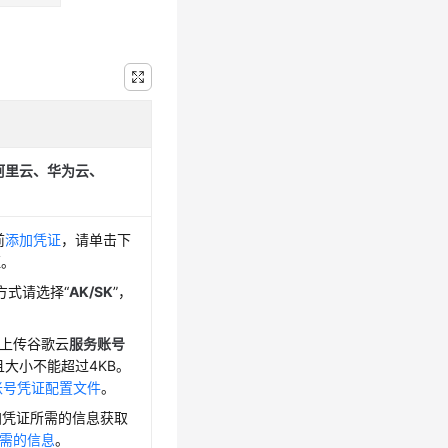
阿里云、华为云、
前
添加凭证
，请单击下
证。
方式请选择“
AK/SK
”，
并上传谷歌云
服务账号
大小不能超过4KB。
账号凭证配置文件
。
加凭证所需的信息获取
所需的信息
。