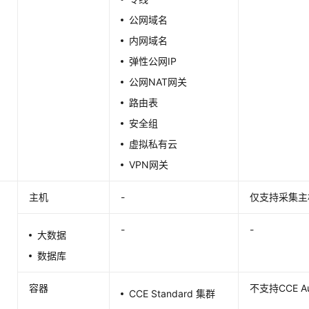
公网域名
内网域名
弹性公网IP
公网NAT网关
路由表
安全组
虚拟私有云
VPN网关
主机
-
仅支持采集主机
-
-
大数据
数据库
容器
不支持CCE Au
CCE Standard 集群