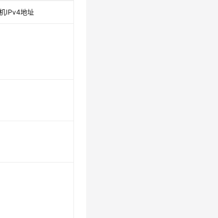
IPv4地址