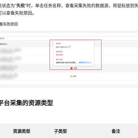
务状态为“
失败
”时，单击任务名称，查看采集失败的数据源，将鼠标放到
可以查看失败原因。
看失败原因
平台采集的资源类型
资源类型
子类型
备注