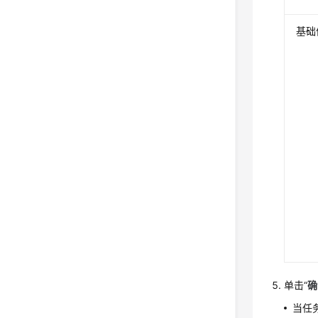
基础
单击“
确
当任