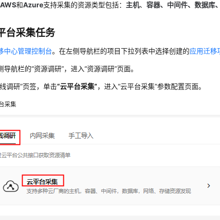
、
AWS
和
Azure
支持采集的资源类型包括：
主机
、
容器、中间件、数据库
平台采集任务
移中心管理控制台
。在左侧导航栏的项目下拉列表中选择创建的
应用迁移
侧导航栏的
“
资源调研
”
，进入
“资源调研”
页面。
在线调研”
页签，单击
“云平台采集”
，进入
“云平台采集”
参数配置页面。
台采集