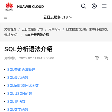
云日志服务 LTS
文档首页
/
云日志服务 LTS
/
用户指南
/
日志搜索与分析（即将下线SQL
分析方式）
/
SQL分析语法介绍
最
SQL分析语法介绍
新
动
更新时间：
2026-02-11 GMT+08:00
态
SQL查询语法概述
功
SQL聚合函数
能
总
SQL同比和环比函数
览
SQL JSON函数
产
SQL IP函数
品
SQL数学函数