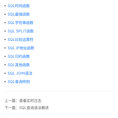
介
SQL时间函数
绍
SQL最值函数
计
SQL字符串函数
费
说
SQL SPLIT函数
明
SQL比较运算符
快
SQL IP地址函数
速
SQL归约函数
入
SQL其他函数
门
SQL JOIN语法
用
SQL查询样例
户
指
南
上一篇：查看实时日志
通
下一篇：SQL查询语法概述
过