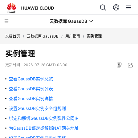
云数据库 GaussDB
文档首页
/
云数据库 GaussDB
/
用户指南
/
实例管理
实例管理
最
新
更新时间：
2026-07-28 GMT+08:00
动
态
查看GaussDB实例总览
查看GaussDB实例列表
服
务
查看GaussDB实例详情
公
设置GaussDB实例安全组规则
告
绑定和解绑GaussDB实例弹性公网IP
产
为GaussDB绑定或解绑NAT网关地址
品
设置GaussDB实例回收站策略