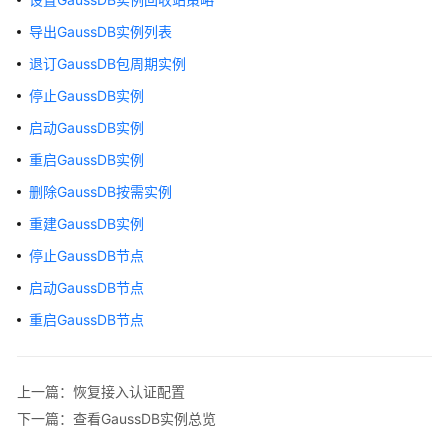
介
绍
导出GaussDB实例列表
退订GaussDB包周期实例
计
费
停止GaussDB实例
说
启动GaussDB实例
明
重启GaussDB实例
快
删除GaussDB按需实例
速
重建GaussDB实例
入
门
停止GaussDB节点
启动GaussDB节点
用
户
重启GaussDB节点
指
南
上一篇：恢复接入认证配置
选
下一篇：查看GaussDB实例总览
型