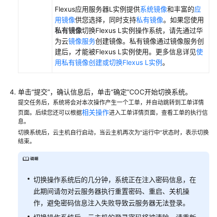
Flexus应用服务器L实例
提供
系统镜像
和丰富的
应
L
用镜像
供您选择，同时支持
私有镜像
。
如果您使用
实
私有镜像
切换Flexus L实例操作系统，请先通过华
例
为云
镜像服务
创建镜像。私有镜像通过镜像服务创
建后，才能被Flexus L实例使用。更多信息详见
使
导
用私有镜像创建或切换Flexus L实例
。
出
Flexus
L
单击“提交”，确认信息后，单击“确定”COC开始切换系统。
实
提交任务后，系统将会对本次操作产生一个工单，并自动跳转到工单详情
例
相关操作
页面。后续您还可以根据
进入工单详情页面，查看工单的执行信
信
息。
息
切换系统后，云主机自行启动，当云主机再次为“运行中”状态时，表示切换
结束。
镜
像
管
切换操作系统后的几分钟，系统正在注入密码信息，在
理
此期间请勿对云服务器执行重置密码、重启、关机操
作，避免密码信息注入失败导致云服务器无法登录。
应
用