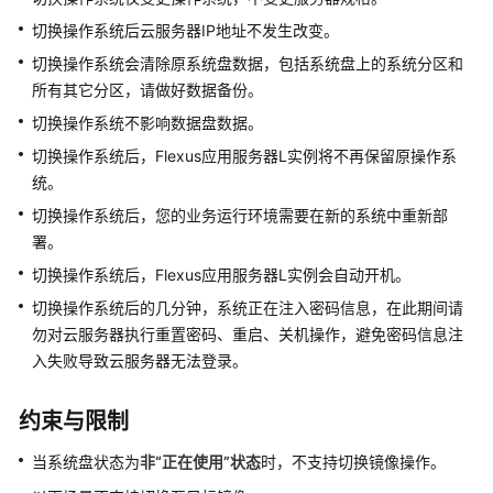
快
切换操作系统后云服务器IP地址不发生改变。
速
入
切换操作系统会清除原系统盘数据，包括系统盘上的系统分区和
门
所有其它分区，请做好数据备份。
切换操作系统不影响数据盘数据。
用
切换操作系统后，
Flexus应用服务器L实例
将不再保留原操作系
户
指
统。
南
切换操作系统后，您的业务运行环境需要在新的系统中重新部
署。
通
切换操作系统后，
Flexus应用服务器L实例
会自动开机。
过
IAM
切换操作系统后的几分钟，系统正在注入密码信息，在此期间请
授
勿对云服务器执行重置密码、重启、关机操作，避免密码信息注
予
入失败导致云服务器无法登录。
使
用
约束与限制
Flexus
L
当系统盘状态为
非“正在使用”状态
时，不支持切换镜像操作。
实