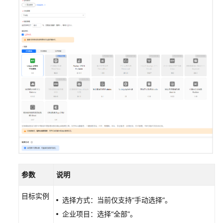
系
统
切
换
单
台
Flexus
L
实
例
操
作
系
统
参数
说明
批
量
目标实例
选择方式：当前仅支持“手动选择”。
切
企业项目：选择“全部”。
换