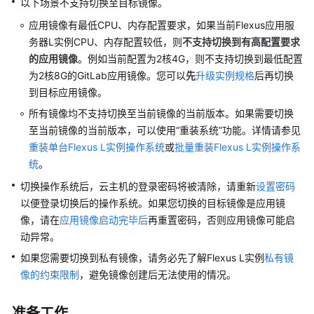
以下场景不支持切换至目标镜像。
例
的
应用镜像有最低CPU、内存配置要求，如果当前Flexus应用服
权
务器L实例CPU、内存配置较低，则
不支持切换到有高配置要求
限
的应用镜像
。例如当前配置为2核4G，则不支持切换到最低配置
为2核8G的GitLab应用镜像。您可以
先
升级实例规格
后再切换
购
到目标应用镜像。
买
所有镜像均不支持切换至当前镜像的当前版本。如果需要切换
Flexus
L
至当前镜像的当前版本，可以使用“重装系统”功能。详情请参见
实
重装单台Flexus L实例操作系统
或
批量重装Flexus L实例操作系
例
统
。
切换操作系统后，云主机的登录密码将被清除，请重新
设置密码
远
以便登录切换后的操作系统。如果您切换的目标镜像是应用镜
程
像，请在
应用镜像启动完毕后
再重置密码，否则应用镜像可能启
登
动异常。
录
Flexus
如果您需要切换到私有镜像，
请务必先了解Flexus L实例
私有镜
L
像的约束限制
，避免镜像创建后无法使用的情况。
实
例
准备工作