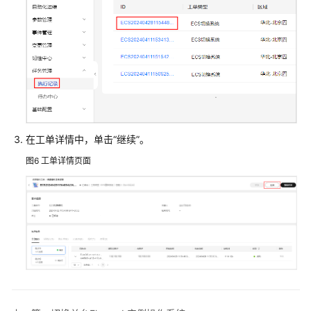
备
份
管
理
为
Flexus
L
在工单详情中，单击“继续”。
实
图6
工单详情页面
例
添
加
并
解
析
域
名
使