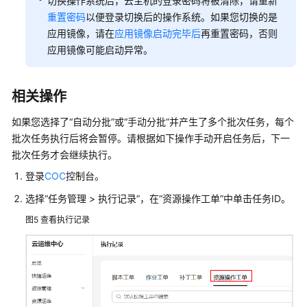
切换操作系统后，云主机的登录密码将被清除，请重新
管
重置密码
以便登录切换后的操作系统。如果您切换的是
理
应用镜像，请在
应用镜像启动完毕后
再重置密码，否则
（适
应用镜像可能启动异常。
用
于
应
相关操作
用
镜
如果您选择了“自动分批”或“手动分批”并产生了多个批次任务，每个
像）
批次任务执行后将会暂停。请根据如下操作手动开启任务后，下一
批次任务才会继续执行。
云
登录
COC
控制台。
硬
盘
选择“任务管理 > 执行记录”，在“资源操作工单”中单击任务ID。
管
图5
查看执行记录
理
安
全
管
理