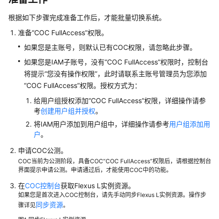
管
根据如下步骤完成准备工作后，才能批量切换系统。
理
准备“COC FullAccess”权限。
Flexus
L
如果您是主账号，则默认已有COC权限，请忽略此步骤。
实
如果您是IAM子账号，没有“COC FullAccess”权限时，控制台
例
将提示“您没有操作权限”，此时请联系主账号管理员为您添加
“COC FullAccess”权限。授权方式为：
Flexus
L
给用户组授权添加“COC FullAccess”权限，详细操作请参
实
考
创建用户组并授权
。
例
将IAM用户添加到用户组中，详细操作请参考
用户组添加用
生
户
。
命
申请COC公测。
周
COC当前为公测阶段，具备COC“COC FullAccess”权限后，请根据控制台
期
界面提示申请公测。申请通过后，才能使用COC中的功能。
在
COC控制台
获取Flexus L实例资源。
重
如果您是首次进入COC控制台，请先手动同步Flexus L实例资源。操作步
置
同步资源
骤详见
。
Flexus
L