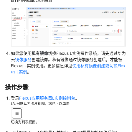
图1
同步Flexus L实例资源
实
例
密
码
变
更
Flexus
如果您使用
私有镜像
切换Flexus L实例操作系统，请先通过华为
L
云
镜像服务
创建镜像。私有镜像通过镜像服务创建后，才能被
实
Flexus L实例使用。更多信息详见
使用私有镜像创建或切换Flex
us L实例
。
例
的
操
操作步骤
作
系
登录
Flexus应用服务器L实例控制台
。
L实例默认为卡片视图，您也可以单击
统
重
切换为列表视图。
装
单