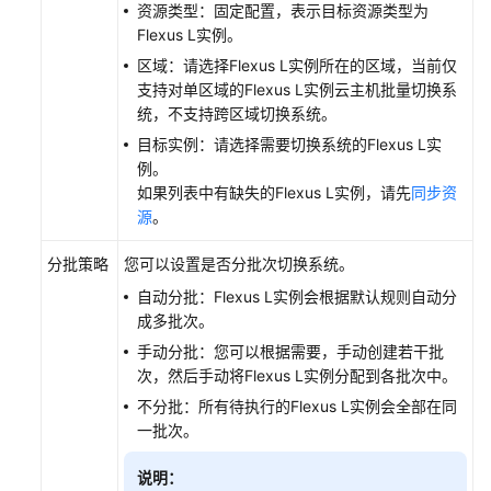
Flexus
资源类型：固定配置，表示目标资源类型为
L
Flexus L实例。
实
区域：请选择Flexus L实例所在的区域，当前仅
例
支持对单区域的Flexus L实例云主机批量切换系
操
统，不支持跨区域切换系统。
作
目标实例：请选择需要切换系统的Flexus L实
系
例。
统
如果列表中有缺失的Flexus L实例，请先
同步资
源
。
变
更
分批策略
您可以设置是否分批次切换系统。
Flexus
自动分批：Flexus L实例会根据默认规则自动分
L
成多批次。
实
例
手动分批：您可以根据需要，手动创建若干批
规
次，然后手动将Flexus L实例分配到各批次中。
格
不分批：所有待执行的Flexus L实例会全部在同
一批次。
修
改
说明：