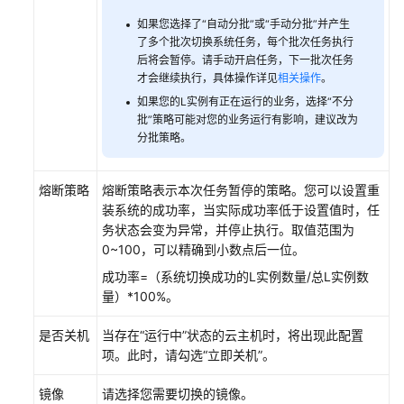
Flexus
L
如果您选择了“自动分批”或“手动分批”并产生
了多个批次切换系统任务，每个批次任务执行
实
后将会暂停。请手动开启任务，下一批次任务
例
才会继续执行，具体操作详见
相关操作
。
名
如果您的L实例有正在运行的业务，选择“不分
称
批”策略可能对您的业务运行有影响，建议改为
分批策略。
查
看
Flexus
熔断策略
熔断策略表示本次任务暂停的策略。您可以设置重
L
装系统的成功率，当实际成功率低于设置值时，任
实
务状态会变为异常，并停止执行。取值范围为
例
0~100，可以精确到小数点后一位。
详
成功率=（系统切换成功的L实例数量/总L实例数
细
量）*100%。
信
息
是否关机
当存在“运行中”状态的云主机时，将出现此配置
项。此时，请勾选“立即关机”。
搜
索
镜像
请选择您需要切换的镜像。
Flexus