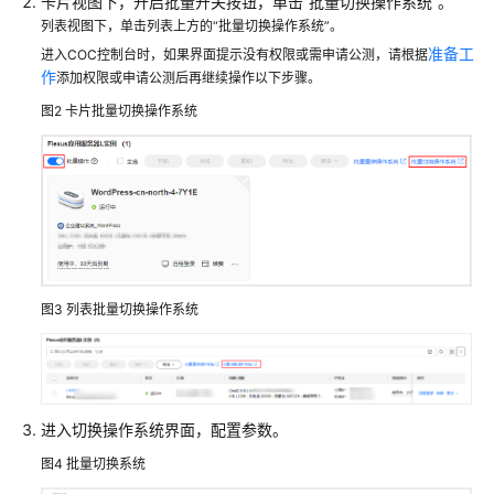
卡片视图下，开启批量开关按钮，单击“批量切换操作系统”。
台
列表视图下，单击列表上方的“批量切换操作系统”。
Flexus
准备工
进入COC控制台时，如果界面提示没有权限或需申请公测，请根据
L
作
添加权限或申请公测后再继续操作以下步骤。
实
图2
卡片批量切换操作系统
例
操
作
系
统
批
量
图3
列表批量切换操作系统
重
装
Flexus
L
实
进入切换操作系统界面，配置参数。
例
操
图4
批量切换系统
作