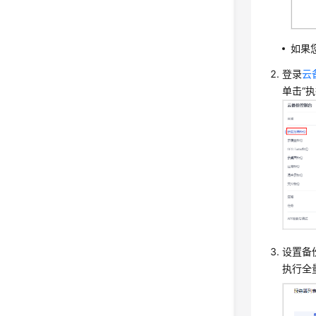
如果
登录
云
单击“
设置备
执行全