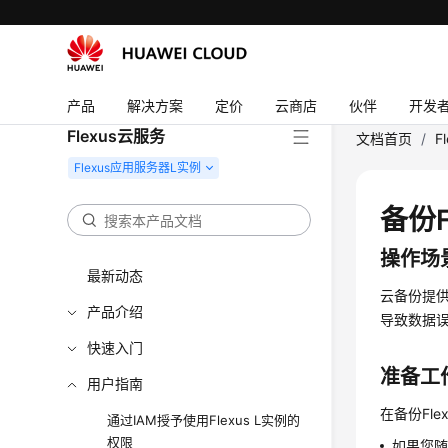
产品
解决方案
定价
云商店
伙伴
开发
Flexus云服务
文档首页
/
F
备份F
操作场
最新动态
云备份提供
产品介绍
导致数据误
快速入门
准备工
用户指南
在备份Fle
通过IAM授予使用Flexus L实例的
权限
如果您随F