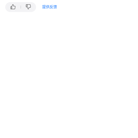
入
门
提供反馈
用
户
指
南
权
限
管
理
通
过
IAM
角
色
或
策
略