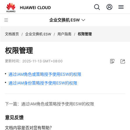
企业交换机 ESW
文档首页
/
企业交换机 ESW
/
用户指南
/
权限管理
权限管理
最
新
更新时间：
2025-11-13 GMT+08:00
动
态
通过IAM角色或策略授予使用ESW的权限
通过IAM身份策略授予使用ESW的权限
产
品
介
下一篇：通过IAM角色或策略授予使用ESW的权限
绍
意见反馈
快
速
文档内容是否对您有帮助？