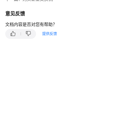
入
门
意见反馈
用
文档内容是否对您有帮助？
户
提供反馈
指
南
权
限
管
理
企
业
交
换
机
购