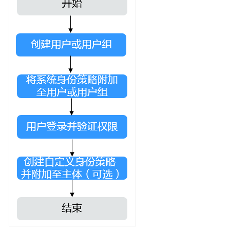
南
（区
域
级）
权
限
管
理
通
过
IAM
角
色
或
策
略
授
予