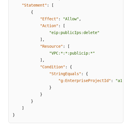
参
"Statement"
:
[
考
{
"Effect"
:
"Allow"
,
SDK
参
"Action"
:
[
考
"eip:publicIps:delete"
]
,
常
"Resource"
:
[
见
"VPC:*:*:publicip:*"
问
]
,
题
"Condition"
:
{
"StringEquals"
:
{
视
"g:EnterpriseProjectId"
:
"a152
频
}
帮
}
助
}
]
产
}
品
术