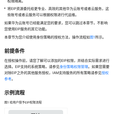
说
权限隔离。
明
将EIP资源委托给更专业、高效的其他华为云账号或者云服务，这
些账号或者云服务可以根据权限进行代运维。
快
如果华为云账号已经能满足您的要求，您可以跳过本章节，不影响
速
入
您使用EIP服务的其它功能。
门
本章节为您介绍使用身份策略的授权方法，操作流程如
图1
所示。
用
前提条件
户
指
在授权操作前，请您了解可以添加的EIP权限，并结合实际需求进行
南
选择。EIP支持的系统策略，请参见
身份策略权限管理
。如果您需要
对除EIP之外的其他服务授权，IAM支持服务的所有策略请参见
授权
弹
参考
。
性
公
网
示例流程
IP
图1
给用户授予EIP权限流程
用
户
指