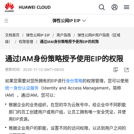
弹性公网IP EIP
文档首页
/
弹性公网IP EIP
/
用户指南
/
弹性公网IP用户指南（区域
级）
/
权限管理
/
通过IAM身份策略授予使用EIP的权限
最
通过IAM身份策略授予使用EIP的权限
新
动
更新时间：
2025-11-12 GMT+08:00
态
如果您需要对您所拥有的EIP进行
身份策略
的权限管理，您可以使用
产
统一身份认证服务
（Identity and Access Management，简称
品
IAM），通过IAM，您可以：
介
根据企业的业务组织，在您的华为云账号中，给企业中不同职能
绍
部门的员工创建用户或用户组，让员工拥有唯一安全凭证，并使
用EIP资源。
计
费
根据企业用户的职能，设置不同的访问权限，以达到用户之间的