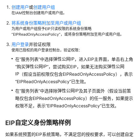
使
创建用户
或
创建用户组
用
在IAM控制台创建用户或用户组。
EIP
将系统身份策略附加至用户或用户组
的
为用户或用户组授予EIP只读权限的系统身份策略
权
“EIPReadOnlyAccessPolicy”，或将身份策略附加至用户或用户组。
限
用户登录
并验证权限
使用已授权的用户登录控制台，验证权限：
通
弹性公网IP
在“服务列表”中选择
，进入EIP主界面，单击右上角
过
弹性公网IP
弹性公网
“购买
”，尝试购买EIP，如果无法购买
IAM
IP
（假设当前权限仅包含EIPReadOnlyAccessPolicy），表示
身
份
“EIPReadOnlyAccessPolicy”已生效。
策
弹性公网IP
在“服务列表”中选择除
及其子页面外（假设当前策
略
略仅包含EIPReadOnlyAccessPolicy）的任一服务，如果提示
授
权限不足，表示“EIPReadOnlyAccessPolicy”已生效。
予
使
EIP自定义身份策略样例
用
EIP
如果系统预置的EIP系统策略，不满足您的授权要求，可以创建自定
的