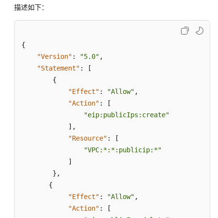
IP
描述如下：
费
用
{
弹
"Version"
:
"5.0"
,
性
"Statement"
:
[
公
{
网
IP
"Effect"
:
"Allow"
,
池
"Action"
:
[
"eip:publicIps:create"
共
]
,
享
"Resource"
:
[
带
"VPC:*:*:publicip:*"
宽
]
}
,
资
{
源
"Effect"
:
"Allow"
,
包
"Action"
:
[