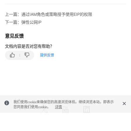
语
更
上一篇：通过IAM角色或策略授予使用EIP的权限
多
下一篇：弹性公网IP
文
档
意见反馈
文档内容是否对您有帮助？
通
提供反馈
用
参
考
责
任
共
我们使用cookie来确保您的高速浏览体验。继续浏览本站，即表示
担
您同意我们使用cookie。
详情
云
服
务
© 2026, 华为云计算技术有限公司及其关联公司。保留一切权利。