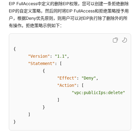
使
EIP FullAccess中定义的删除EIP权限，您可以创建一条拒绝删除
用
EIP的自定义策略，然后同时将EIP FullAccess和拒绝策略授予用
CES
户，根据Deny优先原则，则用户可以对EIP执行除了删除外的所
服
有操作。拒绝策略示例如下：
务
监
控
{
EIP
网
"Version"
:
"1.1"
,
络
"Statement"
:
[
指
{
标
"Effect"
:
"Deny"
,
"Action"
:
[
管
"vpc:publicIps:delete"
理
]
EIP
}
配
]
额
}
全