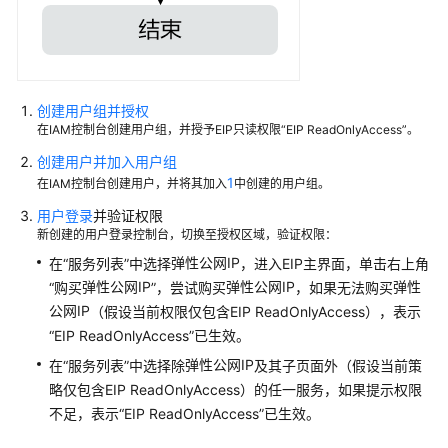
使
用
EIP
的
权
创建用户组并授权
限
在IAM控制台创建用户组，并授予EIP只读权限“EIP ReadOnlyAccess”。
创建用户并加入用户组
通
1
在IAM控制台创建用户，并将其加入
中创建的用户组。
过
用户登录
并验证权限
IAM
新创建的用户登录控制台，切换至授权区域，验证权限：
身
份
弹性公网IP
在“服务列表”中选择
，进入EIP主界面，单击右上角
策
弹性公网IP
弹性公网IP
弹性
“购买
”，尝试购买
，如果无法购买
略
公网IP
（假设当前权限仅包含EIP ReadOnlyAccess），表示
授
“EIP ReadOnlyAccess”已生效。
予
弹性公网IP
在“服务列表”中选择除
及其子页面外（假设当前策
使
略仅包含EIP ReadOnlyAccess）的任一服务，如果提示权限
用
不足，表示“EIP ReadOnlyAccess”已生效。
EIP
的