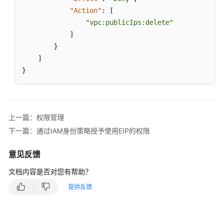
参
"Action"
:
[
考
"vpc:publicIps:delete"
SDK
]
参
}
考
]
}
常
见
问
题
上一篇：权限管理
下一篇：通过IAM身份策略授予使用EIP的权限
视
频
意见反馈
帮
助
文档内容是否对您有帮助？
提供反馈
产
品
术