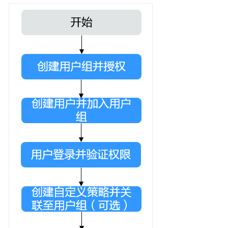
南
（区
域
级）
权
限
管
理
通
过
IAM
角
色
或
策
略
授
予