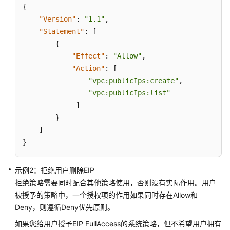
IP
{
费
"Version"
:
"1.1"
,
用
"Statement"
:
[
{
弹
"Effect"
:
"Allow"
,
性
"Action"
:
[
公
"vpc:publicIps:create"
,
网
"vpc:publicIps:list"
IP
]
池
}
]
共
}
享
带
宽
示例2：拒绝用户删除EIP
拒绝策略需要同时配合其他策略使用，否则没有实际作用。用户
资
被授予的策略中，一个授权项的作用如果同时存在Allow和
源
Deny，则遵循Deny优先原则。
包
如果您给用户授予EIP FullAccess的系统策略，但不希望用户拥有