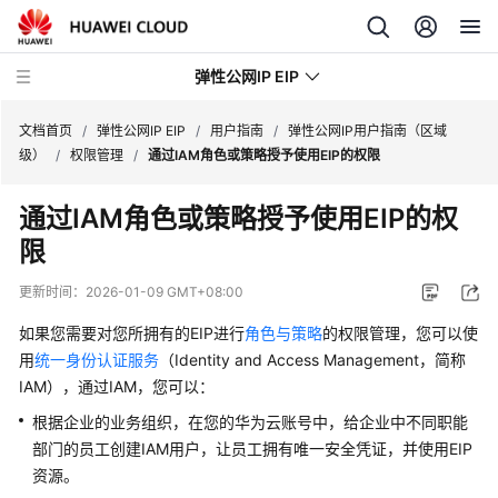
弹性公网IP EIP
文档首页
/
弹性公网IP EIP
/
用户指南
/
弹性公网IP用户指南（区域
级）
/
权限管理
/
通过IAM角色或策略授予使用EIP的权限
最
通过IAM角色或策略授予使用EIP的权
新
限
动
态
更新时间：
2026-01-09 GMT+08:00
产
如果您需要对您所拥有的EIP进行
角色与策略
的权限管理，您可以使
品
用
统一身份认证服务
（Identity and Access Management，简称
介
IAM），通过IAM，您可以：
绍
根据企业的业务组织，在您的华为云账号中，给企业中不同职能
部门的员工创建IAM用户，让员工拥有唯一安全凭证，并使用EIP
计
费
资源。