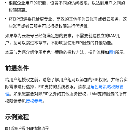
说
根据企业用户的职能，设置不同的访问权限，以达到用户之间的
明
权限隔离。
将EIP资源委托给更专业、高效的其他华为云账号或者云服务，这
快
些账号或者云服务可以根据权限进行代运维。
速
入
如果华为云账号已经能满足您的要求，不需要创建独立的IAM用
门
户，您可以跳过本章节，不影响您使用EIP服务的其他功能。
本章节为您介绍使用角色与策略的授权方法，操作流程如
图1
所示。
用
户
指
前提条件
南
给用户组授权之前，请您了解用户组可以添加的EIP权限，并结合实
际需求进行选择，EIP支持的系统权限，请参见
角色与策略权限管
弹
理
。如果您需要对除EIP之外的其他服务授权，IAM支持服务的所有
性
公
权限请参见
授权参考
。
网
IP
示例流程
用
户
图1
给用户授予EIP权限流程
指