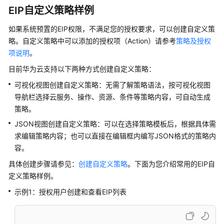
权
EIP自定义策略样例
限
如果系统预置的EIP权限，不满足您的授权要求，可以创建自定义策
弹
略。自定义策略中可以添加的授权项（Action）请参考
策略及授权
性
项说明
。
公
目前华为云支持以下两种方式创建自定义策略：
网
IP
可视化视图创建自定义策略：无需了解策略语法，按可视化视图
导航栏选择云服务、操作、资源、条件等策略内容，可自动生成
IPv6
策略。
弹
JSON视图创建自定义策略：可以在选择策略模板后，根据具体需
性
求编辑策略内容；也可以直接在编辑框内编写JSON格式的策略内
公
容。
网
IP
具体创建步骤请参见：
创建自定义策略
。下面为您介绍常用的EIP自
定义策略样例。
弹
示例1：授权用户创建和查看EIP列表
性
公
网