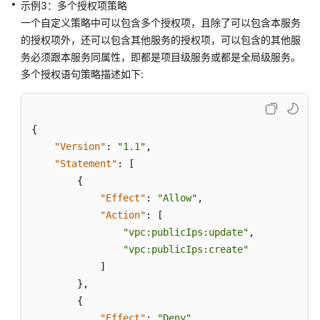
域
示例3：多个授权项策略
弹
一个自定义策略中可以包含多个授权项，且除了可以包含本服务
性
的授权项外，还可以包含其他服务的授权项，可以包含的其他服
公
务必须跟本服务同属性，即都是项目级服务或都是全局级服务。
网
多个授权语句策略描述如下:
IP
用
户
{
指
南
"Version"
:
"1.1"
,
（全
"Statement"
:
[
域
{
级）
"Effect"
:
"Allow"
,
"Action"
:
[
最
"vpc:publicIps:update"
,
佳
"vpc:publicIps:create"
实
]
践
}
,
{
API
"Effect"
:
"Deny"
,