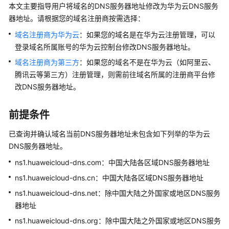
入
本文主要指导用户将域名的DNS服务器地址修改为华为云DNS服务
门
器地址。请根据您的域名注册商按需选择：
域名注册商为华为云
：如果您的域名是在华为云注册管理，可以
用
户
登录域名所属账号的华为云控制台修改DNS服务器地址。
指
域名注册商为第三方
：如果您的域名不是在华为云（如阿里云、
南
腾讯云等第三方）注册管理，则需前往域名所属的注册商平台修
改DNS服务器地址。
通
过
前提条件
IAM
授
已查询并确认域名当前DNS服务器地址未包含如下列举的华为云
予
DNS服务器地址。
使
用
ns1.huaweicloud-dns.com：中国大陆各区域DNS服务器地址
DNS
ns1.huaweicloud-dns.cn：中国大陆各区域DNS服务器地址
的
ns1.huaweicloud-dns.net：除中国大陆之外国家或地区DNS服务
权
器地址
限
ns1.huaweicloud-dns.org：除中国大陆之外国家或地区DNS服务
公