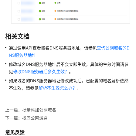
找
回
公
网
域
相关文档
名
通过调用API查看域名DNS服务器地址，请参见
查询公网域名的D
管
NS服务器地址
理
公
修改域名DNS服务器地址后不会立即生效，具体的生效时间请参
网
见
修改DNS服务器后多久生效？
。
域
如果域名的DNS服务器地址修改成功后，已配置的域名解析依然
名
不生效，请参见
解析不生效怎么办？
。
迁
移
上一篇：批量添加公网域名
域
下一篇：找回公网域名
名
解
析
意见反馈