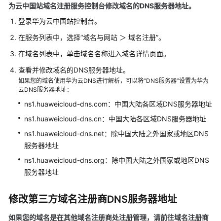
为云中国站域名注册服务控制台修改域名的DNS服务器地址。
名
管
登录华为云中国站控制台。
理
在服务列表中，选择“域名与网站 ＞ 域名注册”。
创
在域名列表中，单击域名名称进入域名详情页面。
建
查看并修改域名的DNS服务器地址。
公
如果您的域名使用华为云DNS进行解析，可以将“DNS服务器”设置为华为
网
云DNS服务器地址：
域
ns1.huaweicloud-dns.com：中国大陆各区域DNS服务器地址
名
ns1.huaweicloud-dns.cn：中国大陆各区域DNS服务器地址
子
ns1.huaweicloud-dns.net：除中国大陆之外国家或地区DNS
域
服务器地址
名
ns1.huaweicloud-dns.org：除中国大陆之外国家或地区DNS
管
服务器地址
理
批
修改第三方域名注册商DNS服务器地址
量
如果您的域名是在其他域名注册商处注册管理，请前往域名注册商
添