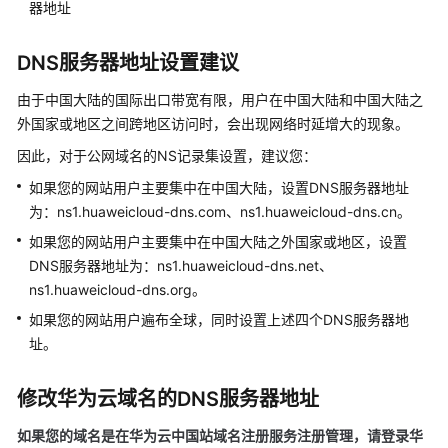
器地址
网
域
DNS服务器地址设置建议
名
解
由于中国大陆的国际出口带宽有限，用户在中国大陆和中国大陆之
析
外国家或地区之间跨地区访问时，会出现网络时延增大的现象。
管
理
因此，对于公网域名的NS记录集设置，建议您：
如果您的网站用户主要集中在中国大陆，设置DNS服务器地址
公
为：ns1.huaweicloud-dns.com、ns1.huaweicloud-dns.cn。
网
如果您的网站用户主要集中在中国大陆之外国家或地区，设置
域
DNS服务器地址为：ns1.huaweicloud-dns.net、
名
解
ns1.huaweicloud-dns.org。
析
如果您的网站用户遍布全球，同时设置上述四个DNS服务器地
简
址。
介
修改华为云域名的DNS服务器地址
公
网
如果您的域名是在华为云中国站域名注册服务注册管理，请登录华
域