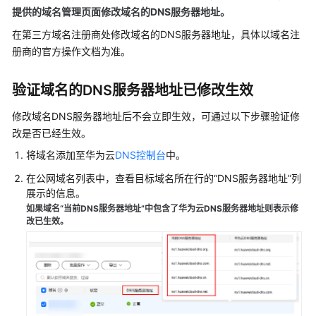
加
提供的
域名管理页面
修改域名的DNS服务器地址。
公
在第三方域名注册商处修改域名的DNS服务器地址，具体以域名注
网
册商的官方操作文档为准。
域
名
验证域名的DNS服务器地址已修改生效
修
修改域名DNS服务器地址后不会立即生效，可通过以下步骤验证修
改
改是否已经生效。
公
网
将域名添加至华为云
DNS控制台
中。
域
在公网域名列表中，查看目标域名所在行的“DNS服务器地址”列
名
展示的信息。
的
如果域名“当前DNS服务器地址”中包含了华为云DNS服务器地址则表示修
DNS
改已生效。
服
务
器
地
址