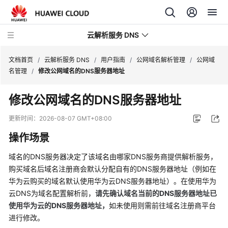
云解析服务 DNS
文档首页
/
云解析服务 DNS
/
用户指南
/
公网域名解析管理
/
公网域
名管理
/
修改公网域名的DNS服务器地址
最
修改公网域名的DNS服务器地址
新
动
更新时间：
2026-08-07 GMT+08:00
态
操作场景
产
域名的DNS服务器决定了该域名由哪家DNS服务商提供解析服务，
品
购买域名后域名注册商会默认分配自有的DNS服务器地址（例如在
介
华为云购买的域名默认使用华为云DNS服务器地址）。在使用华为
绍
云DNS为域名配置解析前，
请先
确认域名当前的DNS服务器地址已
使用华为云的DNS服务器地址，
如未使用则需前往域名注册商平台
快
速
进行修改。