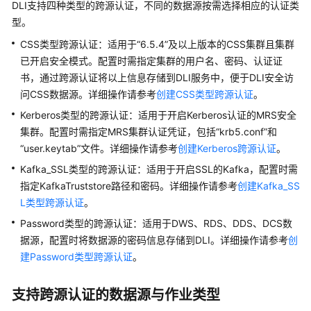
DLI支持四种类型的跨源认证，不同的数据源按需选择相应的认证类
型。
创
CSS类型跨源认证：适用于“6.5.4”及以上版本的CSS集群且集群
建
已开启安全模式。配置时需指定集群的用户名、密码、认证证
数
据
书，通过跨源认证将以上信息存储到DLI服务中，便于DLI安全访
目
问CSS数据源。详细操作请参考
创建CSS类型跨源认证
。
录、
Kerberos类型的跨源认证：适用于开启Kerberos认证的MRS安全
数
集群。配置时需指定MRS集群认证凭证，包括“krb5.conf”和
据
“user.keytab”文件。详细操作请参考
创建Kerberos跨源认证
。
库
和
Kafka_SSL类型的跨源认证：适用于开启SSL的Kafka，配置时需
表
指定KafkaTruststore路径和密码。详细操作请参考
创建Kafka_SS
L类型跨源认证
。
数
Password类型的跨源认证：适用于DWS、RDS、DDS、DCS数
据
据源，配置时将数据源的密码信息存储到DLI。详细操作请参考
创
导
建Password类型跨源认证
。
入
与
数
支持跨源认证的数据源与作业类型
据