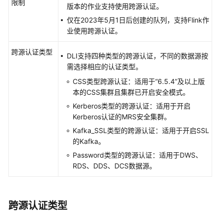
业
限制
版本的作业支持使用跨源认证。
开
仅在2023年5月1日后创建的队列，支持Flink作
发
业使用跨源认证。
流
程
跨源认证类型
DLI支持四种类型的跨源认证，不同的数据源按
准
需选择相应的认证类型。
备
CSS类型跨源认证：适用于“6.5.4”及以上版
工
本的CSS集群且集群已开启安全模式。
作
Kerberos类型的跨源认证：适用于开启
Kerberos认证的MRS安全集群。
创
Kafka_SSL类型的跨源认证：适用于开启SSL
建
的Kafka。
弹
性
Password类型的跨源认证：适用于DWS、
资
RDS、DDS、DCS数据源。
源
池
和
跨源认证类型
队
列