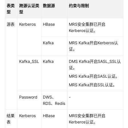
写
表类
跨源认证类
数据源
约束与限制
外
型
型
部
数
源表
Kerberos
HBase
MRS安全集群已开启
据
Kerberos认证。
源
数
Kafka
MRS Kafka开启Kerberos认
据
证。
的
操
Kafka_SSL
Kafka
DMS Kafka开启SASL_SSL认
作
证。
流
MRS Kafka开启SASL认证。
程
MRS Kafka开启SSL认证。
配
Password
DWS、
-
置
RDS、Redis
DLI
与
结果
Kerberos
HBase
MRS安全集群已开启
数
表
Kerberos认证。
据