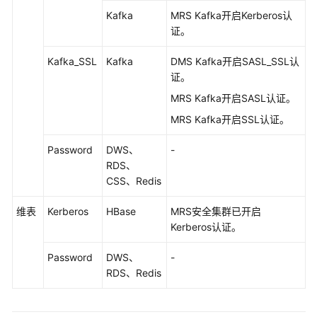
源
Kafka
MRS Kafka开启Kerberos认
网
证。
络
连
Kafka_SSL
Kafka
DMS Kafka开启SASL_SSL认
通
证。
（增
强
MRS Kafka开启SASL认证。
型
MRS Kafka开启SSL认证。
跨
源
Password
DWS、
-
连
RDS、
接）
CSS、Redis
使
维表
Kerberos
HBase
MRS安全集群已开启
用
Kerberos认证。
DEW
管
Password
DWS、
-
理
RDS、Redis
数
据
源