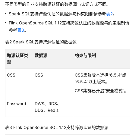
不同类型的作业支持跨源认证的数据源与认证方式不同。
迁
移
Spark SQL支持跨源认证的数据源与约束限制请参考
表2
。
Flink OpenSource SQL 1.12支持跨源认证的数据源与约束限制请
配
参考
表3
。
置
DLI
表2
Spark SQL支持跨源认证的数据源
读
写
跨源认证类
数据源
约束与限制
外
型
部
数
CSS
CSS
CSS集群版本选择“6.5.4”或
据
“6.5.4”以上版本。
源
CSS集群已开启“安全模式”。
数
据
Password
DWS、RDS、
-
DDS、Redis
配
置
DLI
表3
Flink OpenSource SQL 1.12支持跨源认证的数据源
读