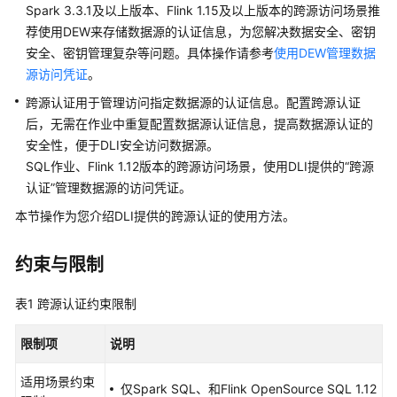
介
Spark 3.3.1及以上版本、Flink 1.15及以上版本的跨源访问场景推
绍
荐使用DEW来存储数据源的认证信息，为您解决数据安全、密钥
安全、密钥管理复杂等问题。具体操作请参考
使用DEW管理数据
计
源访问凭证
。
费
说
跨源认证用于管理访问指定数据源的认证信息。配置跨源认证
明
后，无需在作业中重复配置数据源认证信息，提高数据源认证的
安全性，便于DLI安全访问数据源。
快
SQL作业、Flink 1.12版本的跨源访问场景，使用DLI提供的“跨源
速
认证”管理数据源的访问凭证。
入
本节操作为您介绍DLI提供的跨源认证的使用方法。
门
用
约束与限制
户
指
表1
跨源认证约束限制
南
限制项
说明
DLI
作
适用场景约束
仅Spark SQL、和Flink OpenSource SQL 1.12