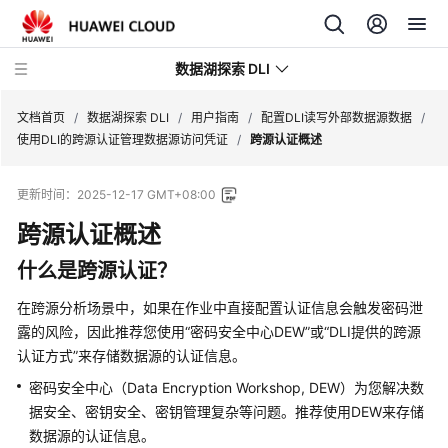
数据湖探索 DLI
文档首页
/
数据湖探索 DLI
/
用户指南
/
配置DLI读写外部数据源数据
/
使用DLI的跨源认证管理数据源访问凭证
/
跨源认证概述
最
更新时间：
2025-12-17 GMT+08:00
新
动
跨源认证概述
态
什么是跨源认证？
服
在跨源分析场景中，如果在作业中直接配置认证信息会触发密码泄
务
露的风险，因此推荐您使用“密码安全中心DEW”或“DLI提供的跨源
公
认证方式”来存储数据源的认证信息。
告
密码安全中心（Data Encryption Workshop, DEW）为您解决数
产
据安全、密钥安全、密钥管理复杂等问题。推荐使用DEW来存储
品
数据源的认证信息。