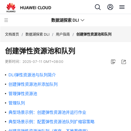
数据湖探索 DLI
文档首页
/
数据湖探索 DLI
/
用户指南
/
创建弹性资源池和队列
创建弹性资源池和队列
最
新
更新时间：
2025-07-11 GMT+08:00
动
态
DLI弹性资源池与队列简介
创建弹性资源池并添加队列
服
务
管理弹性资源池
公
管理队列
告
典型场景示例：创建弹性资源池并运行作业
产
典型场景示例：配置弹性资源池队列扩缩容策略
品
创建非弹性资源池队列（废弃，不推荐使用）