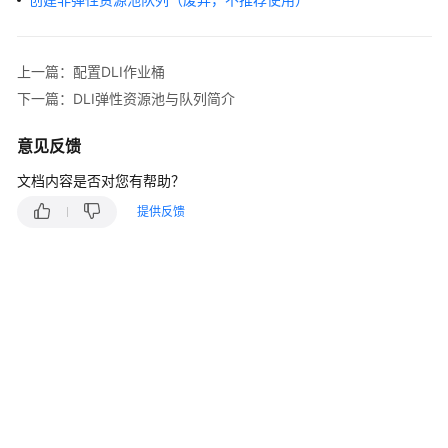
介
绍
计
上一篇：配置DLI作业桶
费
下一篇：DLI弹性资源池与队列简介
说
明
意见反馈
文档内容是否对您有帮助？
快
速
提供反馈
入
门
用
户
指
南
DLI
作