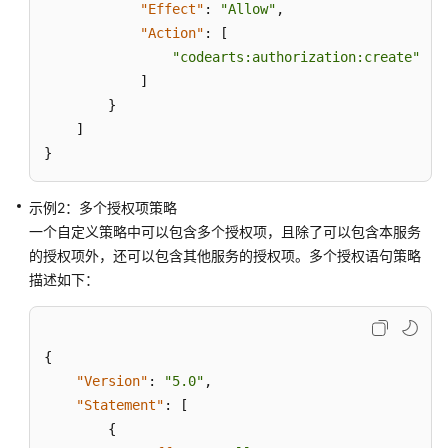
略
"Effect"
:
"Allow"
,
授
"Action"
:
[
予
"codearts:authorization:create"
使
]
用
}
CodeArts
]
控
}
制
台
的
示例2：多个授权项策略
权
一个自定义策略中可以包含多个授权项，且除了可以包含本服务
限
的授权项外，还可以包含其他服务的授权项。多个授权语句策略
描述如下：
身
份
策
{
略
"Version"
授
:
"5.0"
,
权
"Statement"
:
[
参
{
考