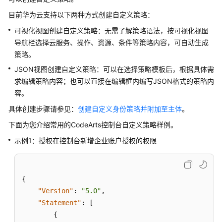
策
目前华为云支持以下两种方式创建自定义策略：
略
授
可视化视图创建自定义策略：无需了解策略语法，按可视化视图
予
导航栏选择云服务、操作、资源、条件等策略内容，可自动生成
使
策略。
用
JSON视图创建自定义策略：可以在选择策略模板后，根据具体需
CodeArts
求编辑策略内容；也可以直接在编辑框内编写JSON格式的策略内
控
容。
制
台
具体创建步骤请参见：
创建自定义身份策略并附加至主体
。
的
下面为您介绍常用的CodeArts控制台自定义策略样例。
权
限
示例1：授权在控制台新增企业账户授权的权限
通
过
{
IAM
"Version"
:
"5.0"
,
身
"Statement"
份
:
[
策
{