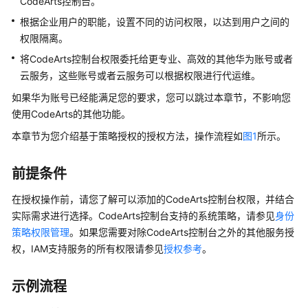
入
CodeArts控制台。
门
根据企业用户的职能，设置不同的访问权限，以达到用户之间的
权限隔离。
用
将CodeArts控制台权限委托给更专业、高效的其他华为账号或者
户
云服务，这些账号或者云服务可以根据权限进行代运维。
指
南
如果华为账号已经能满足您的要求，您可以跳过本章节，不影响您
使用CodeArts的其他功能。
华
本章节为您介绍基于策略授权的授权方法，操作流程如
图1
所示。
为
云
码
前提条件
道
在授权操作前，请您了解可以添加的CodeArts控制台权限，并结合
（CodeArts）
实际需求进行选择。CodeArts控制台支持的系统策略，请参见
使
身份
用
策略权限管理
。如果您需要对除CodeArts控制台之外的其他服务授
前
权，IAM支持服务的所有权限请参见
授权参考
。
准
备
示例流程
设