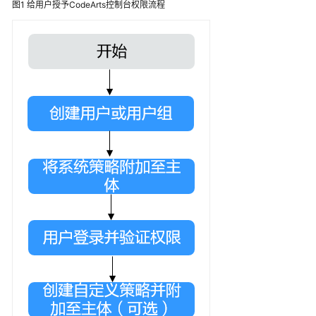
图1
给用户授予CodeArts控制台权限流程
置
CodeArts
控
制
台
权
限
CodeArts
控
制
台
权
限
管
理
说
明
通