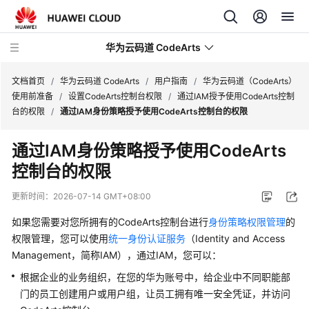
华为云码道 CodeArts
文档首页
/
华为云码道 CodeArts
/
用户指南
/
华为云码道（CodeArts）
使用前准备
/
设置CodeArts控制台权限
/
通过IAM授予使用CodeArts控制
台的权限
/
通过IAM身份策略授予使用CodeArts控制台的权限
产
品
通过IAM身份策略授予使用CodeArts
介
控制台的权限
绍
更新时间：
2026-07-14 GMT+08:00
计
费
如果您需要对您所拥有的CodeArts控制台进行
身份策略权限管理
的
说
权限管理，您可以使用
统一身份认证服务
（Identity and Access
明
Management，简称IAM），通过IAM，您可以：
根据企业的业务组织，在您的华为账号中，给企业中不同职能部
快
门的员工创建用户或用户组，让员工拥有唯一安全凭证，并访问
速