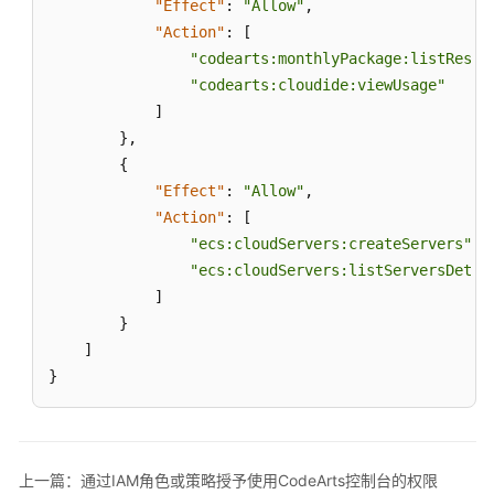
"Effect"
:
"Allow"
,
"Action"
:
[
购
"codearts:monthlyPackage:listResou
买
"codearts:cloudide:viewUsage"
CodeArts
]
}
,
新
{
建
"Effect"
:
"Allow"
,
CodeArts
"Action"
:
[
项
"ecs:cloudServers:createServers"
,
目
"ecs:cloudServers:listServersDetai
新
]
建
}
CodeArts
]
项
}
目
群
添
上一篇：通过IAM角色或策略授予使用CodeArts控制台的权限
加