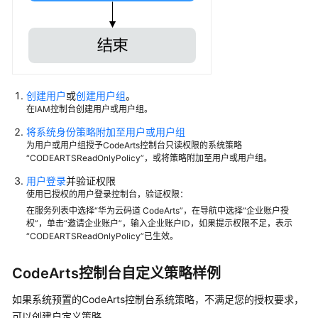
过
IAM
授
予
使
用
创建用户
或
创建用户组
。
CodeArts
在IAM控制台创建用户或用户组。
控
将系统身份策略附加至用户或用户组
制
为用户或用户组授予CodeArts控制台只读权限的系统策略
台
“CODEARTSReadOnlyPolicy”，或将策略附加至用户或用户组。
的
用户登录
并验证权限
权
使用已授权的用户登录控制台，验证权限：
限
在服务列表中选择“华为云码道 CodeArts”，在导航中选择“企业账户授
权”，单击“邀请企业账户”，输入企业账户ID，如果提示权限不足，表示
通
“CODEARTSReadOnlyPolicy”已生效。
过
IAM
CodeArts控制台自定义策略样例
角
色
如果系统预置的CodeArts控制台系统策略，不满足您的授权要求，
或
可以创建自定义策略。