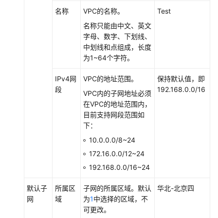
CodeArts
名称
VPC的名称。
Test
项
名称只能由中文、英文
目
字母、数字、下划线、
群
中划线和点组成，长度
为1~64个字符。
添
加
IPv4网
VPC的地址范围。
保持默认值，即
CodeArts
段
192.168.0.0/16
VPC内的子网地址必须
项
在VPC的地址范围内，
目
目前支持网段范围如
成
下：
员
10.0.0.0/8~24
管
172.16.0.0/12~24
理
192.168.0.0/16~24
CodeArts
项
默认子
所属区
子网的所属区域。默认
华北-北京四
目
网
域
为
1
中选择的区域，不
角
可更改。
色