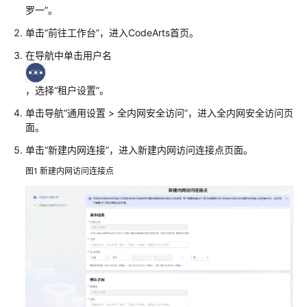
入
罗一”
。
门
单击“前往工作台”，进入CodeArts首页。
用
在导航中单击用户名
户
指
，选择“租户设置”。
南
单击导航“通用设置 > 全内网安全访问”，进入全内网安全访问页
华
面。
为
单击“新建内网连接”，进入新建内网访问连接点页面。
云
码
图1
新建内网访问连接点
道
（CodeArts）
使
用
前
准
备
设