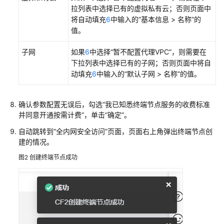
池
拉列表中选择已有的虚拟私有云；否则页面中
将自动填充
6
中输入的“基本信息 > 名称”的
管
值。
理
CodeArts
子网
如果
6
中选择“暂不配置代理VPC”，则需要在
服
下拉列表中选择已有的子网；否则页面中将自
务
动填充
6
中输入的“默认子网 > 名称”的值。
扩
展
确认参数配置无误后，勾选“我已知悉终端节点服务的收费标准
点
并同意开通按需计费”，单击“确定”。
配
自动跳转到
“全内网安全访问”
页面，页面右上角弹出终端节点创
置
建的情况。
内
图2
创建终端节点成功
网
安
全
访
问
CodeArts