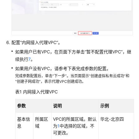
置
CodeArts
控
制
台
权
配置“内网接入代理VPC”。
限
如果用户已有VPC，在页面下方单击“暂不配置代理VPC”，继
续执行
7
。
购
如果用户没有VPC，请参考下表完成参数的配置。
买
CodeArts
完成参数配置后，单击“下一步”。当页面提示“创建虚拟私有云成功”和
“创建子网成功”，表示代理VPC创建成功。
新
表1
内网接入代理VPC
建
CodeArts
参数
说明
示例
项
目
基本信
所属区
VPC的所属区域。默认
华北-北京四
息
域
为
1
中选择的区域，不
新
可更改。
建