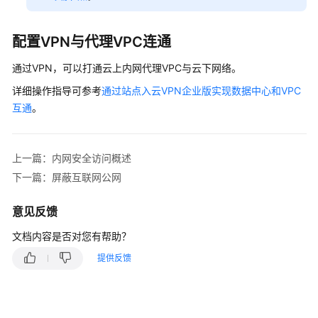
蔽
互
联
配置VPN与代理VPC连通
网
公
通过VPN，可以打通云上内网代理VPC与云下网络。
网
详细操作指导可参考
通过站点入云VPN企业版实现数据中心和VPC
互通
。
本
地
配
上一篇：内网安全访问概述
置
访
下一篇：屏蔽互联网公网
问
CodeArts
意见反馈
文档内容是否对您有帮助？
其
他
提供反馈
个
人
级