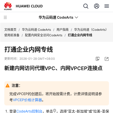
华为云码道 CodeArts
文档首页
/
华为云码道 CodeArts
/
用户指南
/
华为云码道（CodeArts）
使用前准备
/
配置内网安全访问CodeArts
/
打通企业内网专线
产
打通企业内网专线
品
介
更新时间：
2026-01-28 GMT+08:00
绍
新建内网访问代理VPC、内网VPCEP连接点
计
费
说
注意：
明
完成VPCEP的创建后，将开始按需计费，计费详情说明请参
考
VPCEP价格计算器
。
快
速
登录
CodeArts控制台
，单击
，选择
“亚太-新加坡”
或
“拉美-圣保