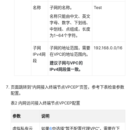
权
名称
子网的名称。
Test
限
名称只能由中文、英文
字母、数字、下划线、
管
中划线、点组成，长度
理
为1~64个字符。
CodeArts
项
子网
子网的地址范围，需要
192.168.0.0/16
目
IPv4网
在VPC的地址范围内。
消
段
息
建议子网与VPC的
通
IPv4网段值一致。
知
设
页面跳转到“内网接入终端节点VPCEP”页签，参考下表检查参数
置
配置。
管
表2
内网访问接入终端节点VPCEP配置
理
CodeArts
参数
说明
资
源
虚拟私有云
如果
6
中选择“暂不配置代理VPC”，需要在下