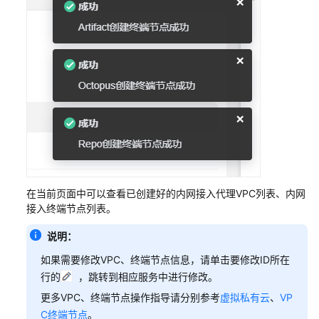
内
网
安
全
访
问
概
述
打
通
在当前页面中可以查看已创建好的内网接入代理VPC列表、内网
企
接入终端节点列表。
业
内
说明：
网
专
如果需要修改VPC、终端节点信息，请单击要修改ID所在
线
行的
，跳转到相应服务中进行修改。
更多VPC、终端节点操作指导请分别参考
虚拟私有云
、
VP
屏
C终端节点
。