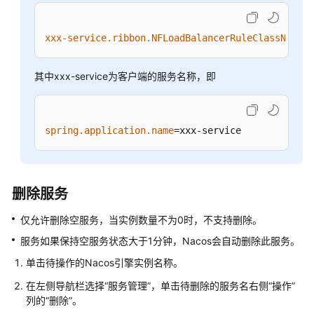
支
持
xxx-service.ribbon.NFLoadBalancerRuleClassName
=c
的
关
键
其中xxx-service为客户端的服务名称，即
动
作
spring.application.name
=xxx-service
最
佳
实
践
删除服务
开
仅允许删除空服务，当实例数量不为0时，不支持删除。
发
服务如果保持空服务状态大于1分钟，Nacos会自动删除此服务。
指
南
单击待操作的Nacos引擎实例名称。
在左侧导航栏选择“服务管理”，单击待删除的服务名右侧“操作”
API
列的“删除”。
参