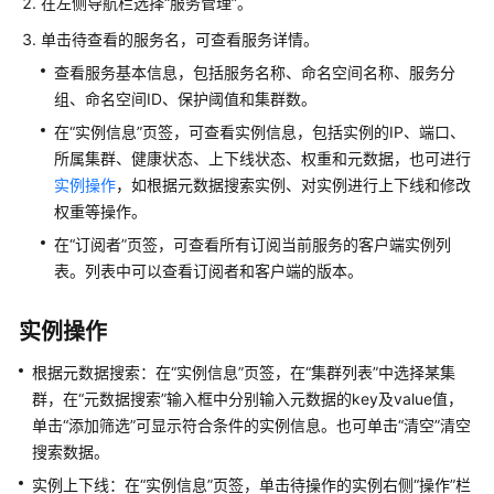
在左侧导航栏选择“服务管理”。
名
单击待查看的服务名，可查看服务详情。
空
间
查看服务基本信息，包括服务名称、命名空间名称、服务分
组、命名空间ID、保护阈值和集群数。
权
在“实例信息”页签，可查看实例信息，包括实例的IP、端口、
限
所属集群、健康状态、上下线状态、权重和元数据，也可进行
控
实例操作
，如根据元数据搜索实例、对实例进行上下线和修改
制
权重等操作。
在“订阅者”页签，可查看所有订阅当前服务的客户端实例列
管
理
表。列表中可以查看订阅者和客户端的版本。
Nacos
引
实例操作
擎
服
根据元数据搜索：在“实例信息”页签，在“集群列表”中选择某集
务
群，在“元数据搜索”输入框中分别输入元数据的key及value值，
单击“添加筛选”可显示符合条件的实例信息。也可单击“清空”清空
管
搜索数据。
理
实例上下线：在“实例信息”页签，单击待操作的实例右侧“操作”栏
Nacos