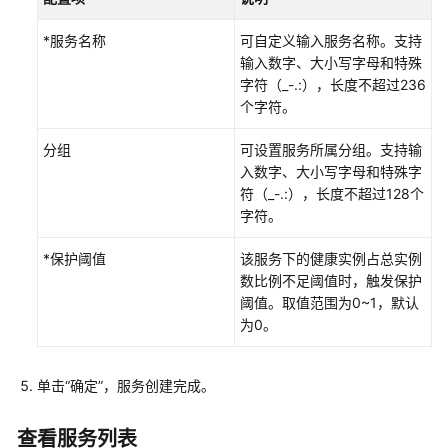
通
过
*服务名称
可自定义输入服务名称。支持
IAM
输入数字、大小写字母和特殊
授
字符（_-.:），长度不超过236
予
个字符。
使
用
分组
可设置服务所属分组。支持输
CSE
入数字、大小写字母和特殊字
的
符（_-.:），长度不超过128个
权
字符。
限
*保护阈值
该服务下的健康实例占总实例
ServiceComb
数比例不足阈值时，触发保护
引
阈值。取值范围为0~1，默认
擎
为0。
Nacos
引
单击“确定”，服务创建完成。
擎
查看服务列表
Nacos