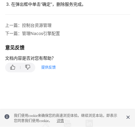
考
在弹出框中单击“确定”，删除服务完成。
SDK
参
上一篇：控制台资源管理
考
下一篇：管理Nacos引擎配置
常
意见反馈
见
问
文档内容是否对您有帮助？
题
提供反馈
视
频
帮
助
更
我们使用cookie来确保您的高速浏览体验。继续浏览本站，即表示
多
您同意我们使用cookie。
详情
文
档