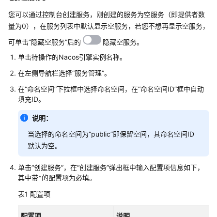
说
明
您可以通过控制台创建服务，刚创建的服务为空服务（即提供者数
量为0），在服务列表中默认显示空服务，若您不想再显示空服务，
快
可单击“隐藏空服务”后的
隐藏空服务。
速
入
单击待操作的Nacos引擎实例名称。
门
在左侧导航栏选择“服务管理”。
用
在“命名空间”下拉框中选择命名空间，在“命名空间ID”框中自动
户
填充ID。
指
说明：
南
当选择的命名空间为“public”即保留空间，其命名空间ID
使
默认为空。
用
CSE
单击“创建服务”，在“创建服务”弹出框中输入配置项信息如下，
前
其中带*的配置项为必填。
必
表1
配置项
读
配置项
说明