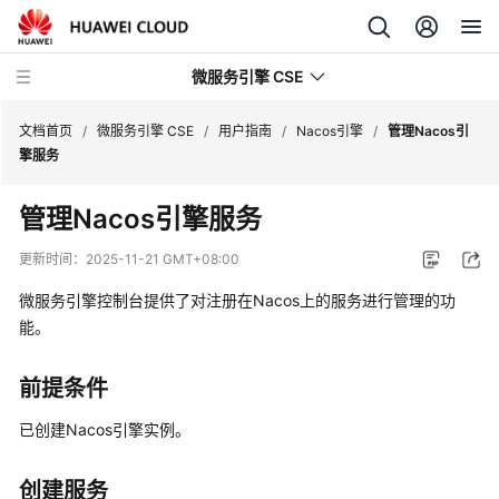
微服务引擎 CSE
文档首页
/
微服务引擎 CSE
/
用户指南
/
Nacos引擎
/
管理Nacos引
擎服务
最
管理Nacos引擎服务
新
动
更新时间：
2025-11-21 GMT+08:00
态
微服务引擎控制台提供了对注册在Nacos上的服务进行管理的功
产
能。
品
介
前提条件
绍
已创建Nacos引擎实例。
计
费
创建服务