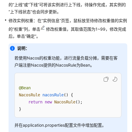
的“上线”或“下线”可将该实例进行上下线，待操作完成，其实例的
引
“上下线状态”也会同步更新。
擎
配
修改实例权重：在“实例信息”页签，鼠标放至待修改权重值的实例
置
的“权重”列，单击
修改权重值，其取值范围为1~99，修改完成
后，单击“确定”。
查
看
说明：
Nacos
引
若使用Nacos的权重功能，进行流量负载分摊，需要在客
擎
户端注册Nacos提供的NacosRule为Bean。
运
行
监
@Bean
控
NacosRule
nacosRule
(
) {

return
new
NacosRule
();

云
}
审
计
服
并在application.properties配置文件中增加配置。
务