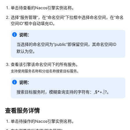
引
单击待查看的Nacos引擎实例名称。
擎
选择
“服务管理”
，在“命名空间”下拉框中选择命名空间，在“命名
概
空间ID”框中自动填充ID。
述
说明：
创
当选择的命名空间为“public”即保留空间，其命名空间ID
建
默认为空。
Nacos
引
查看该引擎该命名空间下的所有服务。
擎
支持使用服务名称和分组名称搜索目标服务。
管
说明：
理
Nacos
搜索目标服务时，模糊查询支持的字符有：,$*+.|?。
引
擎
查看服务详情
管
单击待操作的Nacos引擎实例名称。
理
命