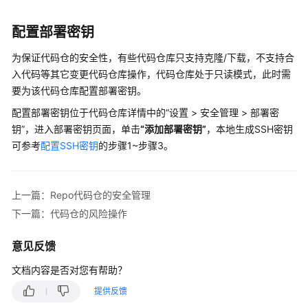
介
绍
配置部署密钥
计
为保证代码仓的安全性，有些代码仓库只支持克隆/下载，不支持合
费
入代码等其它变更代码仓库操作，代码仓库处于只读模式，此时需
说
要为该代码仓库配置部署密钥。
明
配置部署密钥位于代码仓库详情中的
“设置 > 安全管理 > 部署密
快
钥”
，进入部署密钥页面，单击
“添加部署密钥”
，本地生成SSH密钥
速
可参考
配置SSH密钥
的步骤1~步骤3。
入
门
上一篇：Repo代码仓的安全管理
用
下一篇：代码仓的风险操作
户
指
意见反馈
南
文档内容是否对您有帮助？
代
提供反馈
码