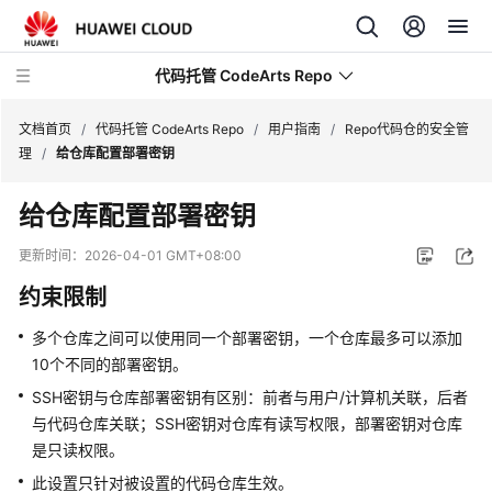
代码托管 CodeArts Repo
文档首页
/
代码托管 CodeArts Repo
/
用户指南
/
Repo代码仓的安全管
理
/
给仓库配置部署密钥
最
给仓库配置部署密钥
新
动
更新时间：
2026-04-01 GMT+08:00
态
约束限制
服
多个仓库之间可以使用同一个部署密钥，一个仓库最多可以添加
务
10个不同的部署密钥。
公
告
SSH密钥与仓库部署密钥有区别：前者与用户/计算机关联，后者
与代码仓库关联；SSH密钥对仓库有读写权限，部署密钥对仓库
产
是只读权限。
品
此设置只针对被设置的代码仓库生效。