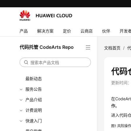
产品
解决方案
定价
云商店
伙伴
开发
代码托管 CodeArts Repo
文档首页
/
代
代码
最新动态
更新时间
服务公告
在CodeA
产品介绍
作
。
计费说明
进入代码
快速入门
图1
风险操