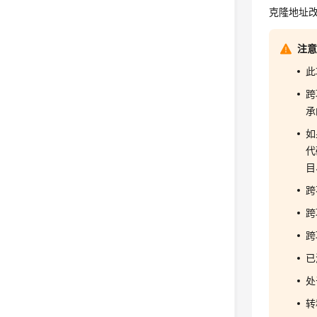
克隆地址
注
此
跨
承
如
代
目
跨
跨
跨
已
处
转