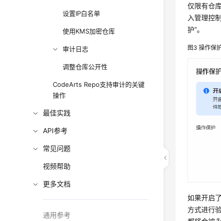
仅限有仓
设置IP白名单
入管理控
护”。
使用KMS加密仓库
图3
操作保
审计日志
调整仓库公开性
CodeArts Repo支持审计的关键
操作
最佳实践
API参考
常见问题
视频帮助
更多文档
如果开启
方式进行
通用参考