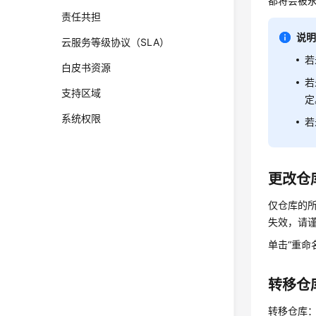
都将会被
责任共担
说
云服务等级协议（SLA）
若
白皮书资源
若
支持区域
定
系统权限
若
更改仓
仅仓库的
失效，请
单击“重命
转移仓
转移仓库