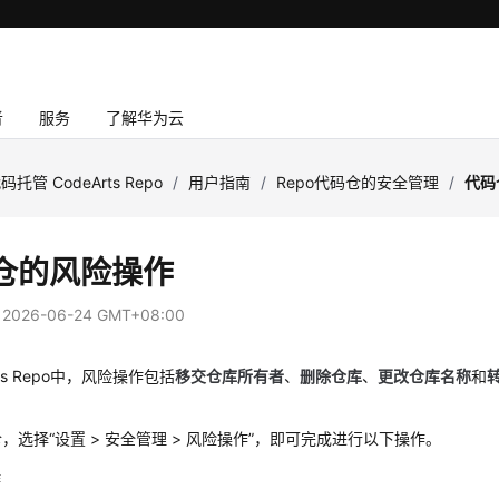
者
服务
了解华为云
码托管 CodeArts Repo
/
用户指南
/
Repo代码仓的安全管理
/
代码
仓的风险操作
：
2026-06-24 GMT+08:00
rts Repo中，风险操作包括
移交仓库所有者
、
删除仓库
、
更改仓库名称
和
仓，选择
“
设置 > 安全管理 > 风险操作
”
，即可完成进行以下操作。
作