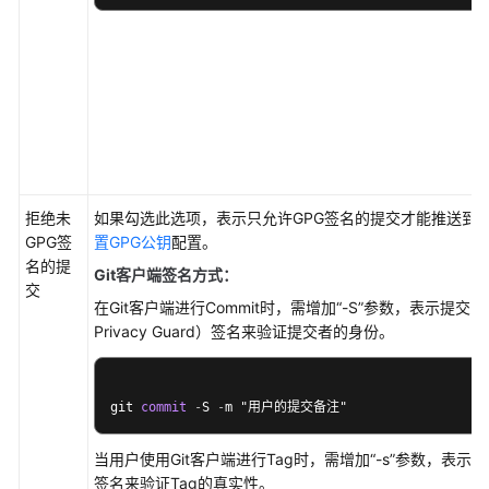
建
并
配
置
CodeArts
项
目
拒绝未
环
如果勾选此选项，表示只允许GPG签名的提交才能推送到
GPG签
境
置GPG公钥
配置。
名的提
和
Git客户端签名方式：
交
个
在Git客户端进行Commit时，需增加
“-S”
参数，表示提交时使
人
Privacy Guard）签名来验证提交者的身份。
配
置
git 
commit
-
S 
-
m "用户的提交备注"
访
问
当用户使用Git客户端进行Tag时，需增加
“-s”
参数，表示在创
CodeArts
签名来验证Tag的真实性。
Repo