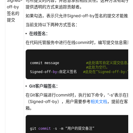
Signed-
可所提交的内容，并愿意承担相应责任。这种方法有助于
托
off-by
提供透明的方式来追踪贡献者。
管
签名的
(CodeArts
如果勾选，表示只允许Signed-off-by签名的提交才能推
提交
Repo)
当前支持以下两种方式签名：
使
用
在线签名：
流
在代码托管服务中进行在线commit时，编写提交信息需
程
管
commit message             
#此处填写自定义提交信息。
理
#此处为空行。
Signed-off-
by
:自定义签名   
#此处在“Signed-off-by
CodeArts
资
源
Git客户端签名：
池
在Git客户端进行commit时，执行如下命令，
“-s”
表示在提
（Signed-off-by），用户需要参考
相关文档
，提前在客户
购
箱。
买
CodeArts
git 
commit
-
s 
-
m “用户的提交备注”
新