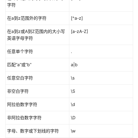
发
字符
协
作
在a到z范围外的字符
[^a-z]
工
在a到z或A到Z范围内的大小写
作
[a-zA-Z]
英语字母字符
流
任意单个字符
.
提
交
匹配
“a”
或
“b”
a|b
代
码
任意空白字符
\s
到
Repo
非空白字符
\S
并
管
阿拉伯数字字符
\d
理
合
非阿拉伯数字字符
\D
并
请
字母、数字或下划线的字符
\w
求