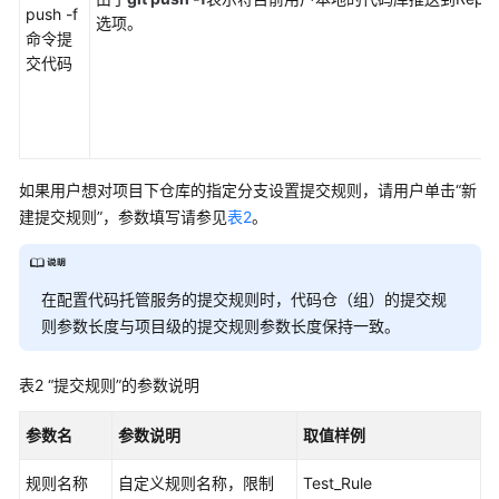
push -f
置
选项。
命令提
交代码
配
置
保
护
分
支
如果用户想对项目下仓库的指定分支设置提交规则，请用户单击
“新
规
建提交规则”
，参数填写请参见
表2
。
则
配
在配置代码托管服务的提交规则时，代码仓（组）的提交规
置
则参数长度与项目级的提交规则参数长度保持一致。
保
护
表2
“提交规则”的参数说明
Tags
规
参数名
参数说明
取值样例
则
规则名称
自定义规则名称，限制
Test_Rule
配