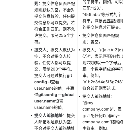
的字符串。例如，可以
置
则
：
提交信息负面匹配
匹配
“123.”
、
规则默认为空，不会对
“456.abc”
等形式的字
配
提交信息校验，任何提
符串，满足此匹配规则
置
交信息都可以提交。若
的提交信息才可提交。
Webhook
符合正则匹配，则不允
许提交。限制255个字
提交信息负面匹配规
配
符。
则：置空。
置
提交人
：提交人默认为
提交人：
“/([a-zA-Z]d)
合
空，不会对提交人校
{7}/”
，表示匹配连续出
并
验，任何人都可以提
现7次的以一个字母后
请
交，限制200个字符。
跟一个数字组成的字符
求
提交人可通过执行
git
串。例如，
模
config -l
查看
“a1b2c3d4e5f6g7d8”
板
user.name的值，并通
符合该正则表达式。
过
git config --global
提交人邮箱地址：
管
user.name
设置
“@my-
理
user.name的值。
company.com$”
，表
Repo
提交人邮箱地址
：提交
示匹配任何以
“@my-
成
人邮箱地址默认为空，
company.com”
结尾的
员
不会对提交人邮箱地址
字符串。例如，