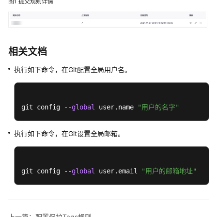
见
图1
提交规则详情
问
题
视
相关文档
频
帮
执行如下命令，在Git配置全局用户名。
助
更
git config --
global
 user.name 
"用户的名字"
多
文
档
执行如下命令，在Git设置全局邮箱。
通
git config --
global
 user.email 
"用户的邮箱地址"
用
参
考
责
上一篇：配置保护Tags规则