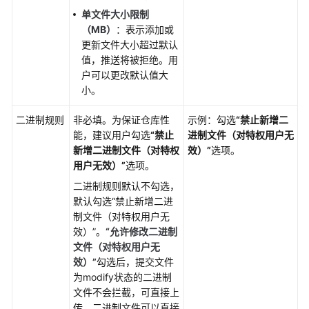
单文件大小限制
配
（MB）
：表示添加或
置
更新文件大小超过默认
Repo
值，推送将被拒绝。用
代
户可以更改默认值大
码
小。
仓
库
二进制规则
非必填。为保证仓库性
示例：勾选
“禁止新增二
设
能，建议用户勾选
“禁止
进制文件（对特权用户无
置
新增二进制文件（对特权
效）”
选项。
用户无效）”
选项。
管
理
二进制规则默认不勾选，
Repo
默认勾选
“禁止新增二进
的
制文件（对特权用户无
消
效）”
。
“允许修改二进制
息
文件（对特权用户无
通
效）”
勾选后，提交文件
知
为modify状态的二进制
配
文件不会拦截，可直接上
置
传。二进制文件可以直接