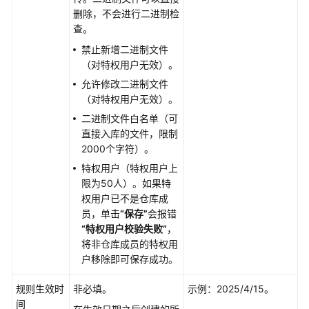
删除，不会进行二进制检
查。
分
层
禁止新增二进制文件
管
（对特权用户无效）。
理
允许修改二进制文件
代
（对特权用户无效）。
码
二进制文件白名单（可
仓
直接入库的文件，限制
2000个字符）。
查
看
特权用户（特权用户上
代
限为50人）。如果特
码
权用户已不是仓库成
仓
员，单击
“保存”
会报错
库
“特权用户校验失败”
，
信
将非仓库成员的特权用
息
户移除即可保存成功。
规则生效时
非必填。
示例：2025/4/15。
克
间
隆/