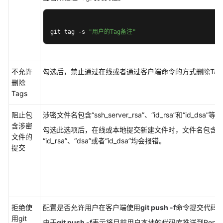
首
页
git tag -s 
"用户的Tag备注"
配
置
Repo
不允许
勾选后，禁止通过在线或者通过客户端命令的方式删除Tag
项
删除
目
Tags
级
设
阻止包
涉密文件名包含
“ssh_server_rsa”
、
“id_rsa”
和
“id_dsa”
等文
置
含涉密
勾选此选项后，在线或本地提交新建文件时，文件名包含
“
文件的
“id_rsa”
、
“dsa”
或者
“id_dsa”
均会报错。
配
提交
置
项
目
级
仓
拒绝使
配置是否允许用户在客户端使用
git push -f
命令提交代码
库
用git
设
由于
git push -f
表示将目前用户本地的代码库推送到Rep