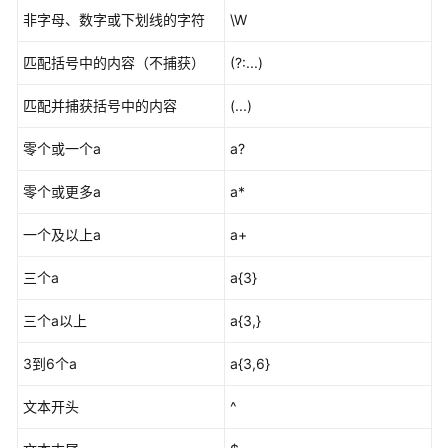
非字母、数字或下划线的字符
\W
管
理
匹配括号中的内容（不捕获）
(?:...)
代
码
匹配并捕获括号中的内容
(...)
文
件
零个或一个a
a?
Repo
零个或更多a
a*
代
码
一个及以上a
a+
仓
的
三个a
a{3}
安
全
三个a以上
a{3,}
管
3到6个a
理
a{3,6}
文本开头
^
CodeArts
Repo