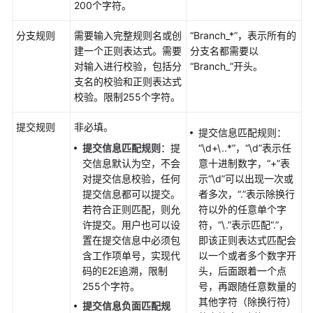
200个字符。
置
提
分支规则
需要输入完整规则名或创
“Branch_*”
，表示所有的
交
建一个正则表达式。需要
分支名都需要以
规
对输入进行校验，包括分
“Branch_”
开头。
则
支名的校验和正则表达式
校验。限制255个字符。
设
置
提交规则
非必填。
项
提交信息匹配规则：
目
提交信息匹配规则
：提
“\d+\..*”
，
“\d”
表示任
级
交信息默认为空，不会
意十进制数字，
“+”
表
合
对提交信息校验，任何
示
“\d”
可以出现一次或
并
提交信息都可以提交。
者多次，
“.”
表示除换行
请
若符合正则匹配，则允
符以外的任意单个字
求
许提交。用户也可以设
符，
“\.”
表示匹配
“.”
，
规
置在提交信息中必须包
即该正则表达式匹配会
则
含工作项单号，实现代
以一个或者多个数字开
码的E2E追溯，限制
头，后面跟着一个点
255个字符。
号，再跟随任意数量的
E2E
其他字符（除换行符）
设
提交信息
负面匹配规