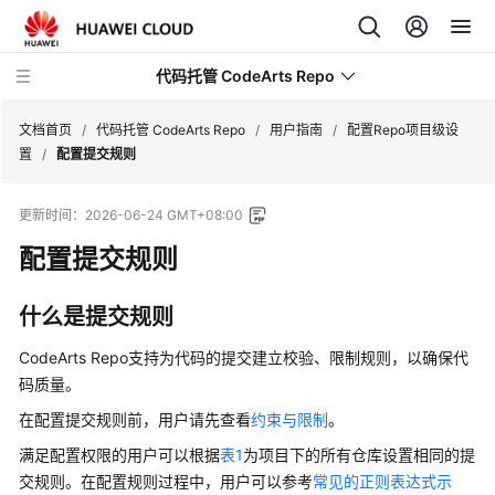
代码托管 CodeArts Repo
文档首页
/
代码托管 CodeArts Repo
/
用户指南
/
配置Repo项目级设
置
/
配置提交规则
最
更新时间：
2026-06-24 GMT+08:00
新
动
配置提交规则
态
什么是提交规则
服
务
CodeArts Repo支持为代码的提交建立校验、限制规则，以确保代
公
码质量。
告
在配置提交规则前，用户请先查看
约束与限制
。
产
满足配置权限的用户可以根据
表1
为项目下的所有仓库设置相同的提
品
交规则。在配置规则过程中，用户可以参考
常见的正则表达式示