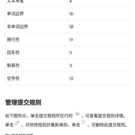
文本末尾
$
支
持
单词边界
\b
审
计
非单词边界
\B
的
关
换行符
\n
键
操
回车符
\r
作
制表符
\t
最
佳
空字符
\0
实
践
管理提交规则
API
参
考
如下图所示，单击提交规则所在行的
，可查看提交规则详情。
单击
，可修改规则并重新保存。单击
，可删除此提交规则。
常