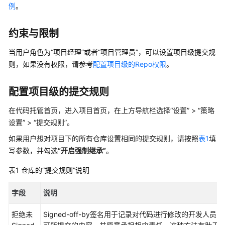
介
例
。
绍
约束与限制
计
费
当用户角色为
“项目经理”
或者
“项目管理员”
，可以设置项目级提交规
说
则，如果没有权限，请参考
配置项目级的Repo权限
。
明
配置项目级的提交规则
快
速
在代码托管首页，进入项目首页，在上方导航栏选择
“设置”
>
“策略
入
设置”
>
“提交规则”
。
门
如果用户想对项目下的所有仓库设置相同的提交规则，请按照
表1
填
用
写参数，并勾选
“开启强制继承”
。
户
指
表1
仓库的
“提交规则”
说明
南
字段
说明
代
拒绝未
Signed-off-by签名用于记录对代码进行修改的开发人
码