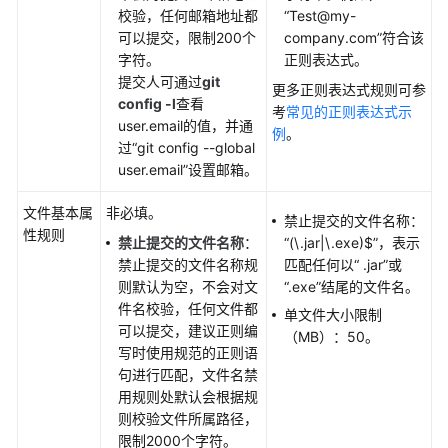
权
校验，任何邮箱地址都
“Test@my-
限
可以提交，限制200个
company.com”
符合该
字符。
正则表达式。
管
提交人可通过
git
更多正则表达式规则可参
理
config -l
查看
考
常见的正则表达式示
Repo
user.email的值，并通
例
。
代
过“git config --global
码
user.email”设置邮箱。
仓
库
文件基本属
非必填。
禁止提交的文件名称：
性规则
禁止提交的文件名称
：
“(\.jar|\.exe)$”
，表示
迁
禁止提交的文件名称规
匹配任何以
“ .jar”
或
移
则默认为空，不会对文
“.exe”
结尾的文件名。
代
件名校验，任何文件都
单文件大小限制
码
可以提交，建议正则编
（MB）：50。
与
写时使用规范的正则语
同
句进行匹配，文件名禁
步
用规则处默认会根据规
仓
则校验文件所属路径，
库
限制2000个字符。