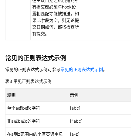
在生效日期之后创建的所
下
有提交都必须与hook设
载
置相匹配才能被推送。如
代
果此字段为空，则无论提
码
交日期如何，都将检查所
仓
有提交。
库
到
本
常见的正则表达式示例
地
常见的正则表达式示例可参考
常见的正则表达式示例
。
上
传
表3
常见正则表达式示例
代
码
规则
示例
文
件
单个a或b或c字符
[abc]
到
Repo
非a或b或c的字符
[^abc]
开
在a到z范围内的小写英语字母
[a-z]