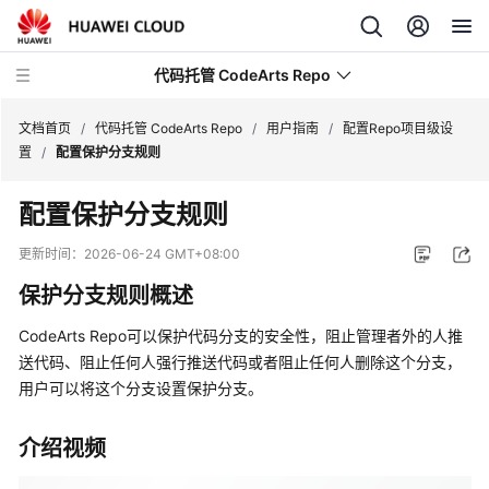
代码托管 CodeArts Repo
文档首页
/
代码托管 CodeArts Repo
/
用户指南
/
配置Repo项目级设
置
/
配置保护分支规则
最
配置保护分支规则
新
动
更新时间：
2026-06-24 GMT+08:00
态
保护分支规则概述
服
CodeArts Repo可以保护代码分支的安全性，阻止管理者外的人推
务
送代码、阻止任何人强行推送代码或者阻止任何人删除这个分支，
公
用户可以将这个分支设置保护分支。
告
产
介绍视频
品