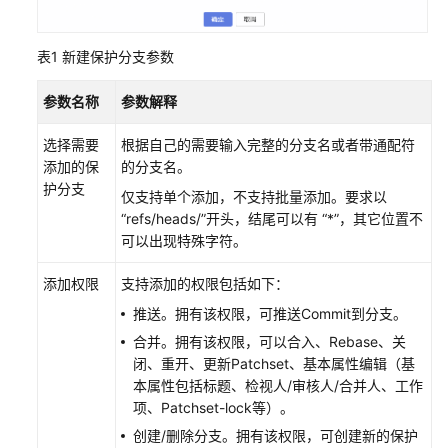
建
并
表1
新建保护分支参数
配
置
参数名称
参数解释
CodeArts
项
选择需要
根据自己的需要输入完整的分支名或者带通配符
目
添加的保
的分支名。
护分支
仅支持单个添加，不支持批量添加。要求以
环
“refs/heads/”
开头，结尾可以有
“*”
，其它位置不
境
可以出现特殊字符。
和
个
添加权限
支持添加的权限包括如下：
人
配
推送。拥有该权限，可推送Commit到分支。
置
合并。拥有该权限，可以合入、Rebase、关
闭、重开、更新Patchset、基本属性编辑（基
访
本属性包括标题、检视人/审核人/合并人、工作
问
项、Patchset-lock等）。
CodeArts
创建/删除分支。拥有该权限，可创建新的保护
Repo