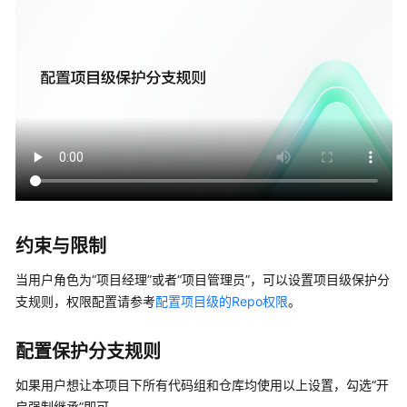
介
绍
计
费
说
明
快
速
入
门
约束与限制
用
当用户角色为
“项目经理”
或者
“项目管理员”
，可以设置项目级保护分
户
支规则，权限配置请参考
配置项目级的Repo权限
。
指
南
配置保护分支规则
代
如果用户想让本项目下所有代码组和仓库均使用以上设置，勾选
“开
码
启强制继承”
即可。