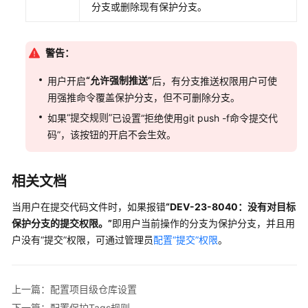
分支或删除现有保护分支。
首
页
警告：
配
置
“允许强制推送”
用户开启
后，有分支推送权限用户可使
Repo
用强推命令覆盖保护分支，但不可删除分支。
项
“提交规则”
如果
已设置“拒绝使用git push -f命令提交代
目
级
码”，该按钮的开启不会生效。
设
置
相关文档
配
当用户在提交代码文件时，如果报错
“DEV-23-8040：没有对目标
置
保护分支的提交权限。”
即用户当前操作的分支为保护分支，并且用
项
户没有
“提交”
权限，可通过管理员
配置“提交”权限
。
目
级
仓
库
上一篇：配置项目级仓库设置
设
下一篇：配置保护Tags规则