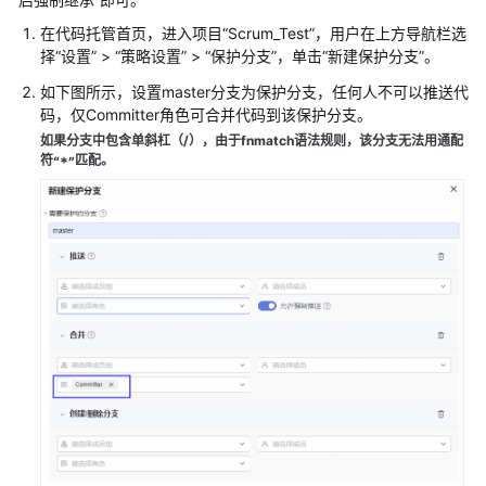
托
管
在代码托管首页，进入项目
“Scrum_Test”
，用户在上方导航栏选
(CodeArts
择
“设置”
>
“策略设置”
>
“保护分支”
，单击
“新建保护分支”
。
Repo)
如下图所示，设置master分支为保护分支，任何人不可以推送代
使
码，仅Committer角色可合并代码到该保护分支。
用
如果分支中包含单斜杠（/），由于fnmatch语法规则，该分支无法用通配
流
符
匹配。
“*”
程
管
理
CodeArts
资
源
池
购
买
CodeArts
新