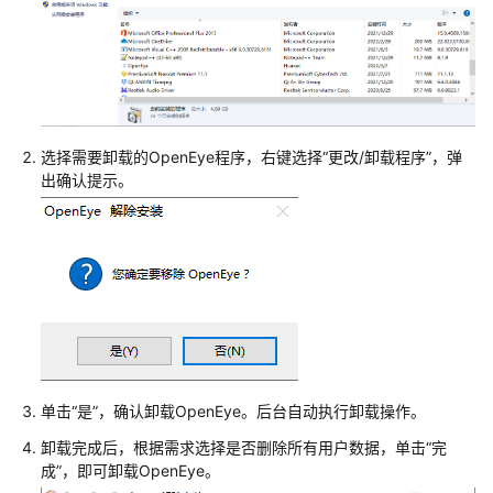
指
南
云
控
制
台
选择需要卸载的OpenEye程序，右键选择
“更改/卸载程序”
，弹
操
出确认提示。
作
指
南
租
户
管
理
员
单击
“是”
，确认卸载OpenEye。后台自动执行卸载操作。
指
南
卸载完成后，根据需求选择是否删除所有用户数据，单击
“完
成”
，即可卸载OpenEye。
客