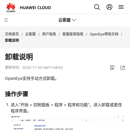
云客服
文档首页
/
云客服
/
用户指南
/
客服座席指南
/
OpenEye帮助文档
/
卸载说明
产
卸载说明
品
介
更新时间：
2025-11-05 GMT+08:00
绍
OpenEye支持手动方式卸载。
快
速
操作步骤
入
门
进入
“
开始
>
控制面板
>
程序
>
程序和功能
”
，进入卸载或更改
程序界面。
用
户