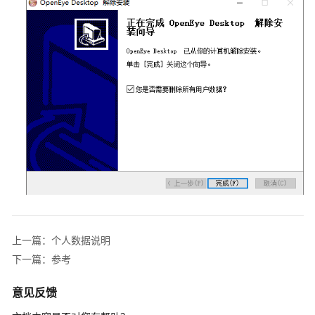
服
座
席
指
南
座
席
工
作
台
介
绍
配
上一篇：个人数据说明
置
下一篇：参考
个
人
意见反馈
中
心