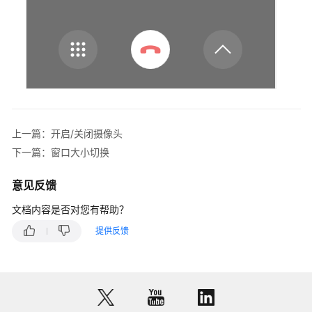
处
理
语
音
业
务
处
上一篇：开启/关闭摄像头
理
视
下一篇：窗口大小切换
频
业
意见反馈
务
文档内容是否对您有帮助？
处
提供反馈
理
多
媒
体
交