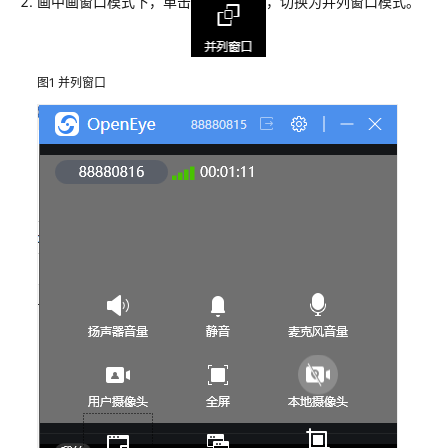
指
画中画窗口模式下，单击
，切换为并列窗口模式。
南
云
图1
并列窗口
控
制
台
操
作
指
南
租
户
管
理
员
指
南
客