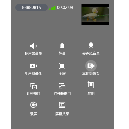
切
换
座
席
状
态
允
许
浏
览
器
消
息
弹
框
提
醒