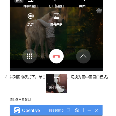
服
座
席
指
南
座
席
工
作
台
介
绍
并列窗帘模式下，单击
，切换为画中画窗口模式。
配
置
个
图2
画中画窗口
人
中
心