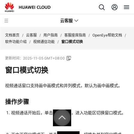
云客服
文档首页
/
云客服
/
用户指南
/
客服座席指南
/
OpenEye帮助文档
/
软件功能介绍
/
视频通信功能
/
窗口模式切换
产
更新时间：
2025-11-05 GMT+08:00
品
介
窗口模式切换
绍
视频通话窗口支持画中画模式和并列模式，默认为画中画模式。
快
速
入
操作步骤
门
视频通话开始后，单击
，进入功能区切换窗口模式。
用
户