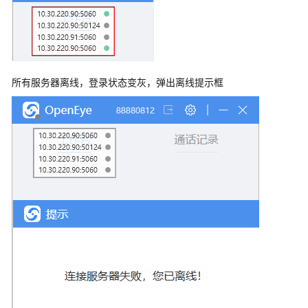
切
换
座
席
所有服务器离线，登录状态变灰，弹出离线提示框
状
态
允
许
浏
览
器
消
息
弹
框
提
醒