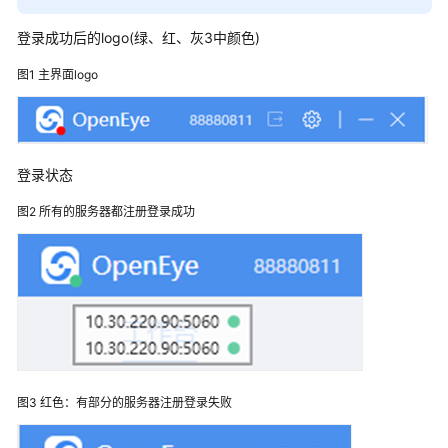
指
南
登录成功后的logo(绿、红、灰3中颜色)
云
图1
主界面logo
控
制
台
操
登录状态
作
指
图2
所有的服务器都注册登录成功
南
租
户
管
理
员
指
南
图3
红色：有部分的服务器注册登录失败
客