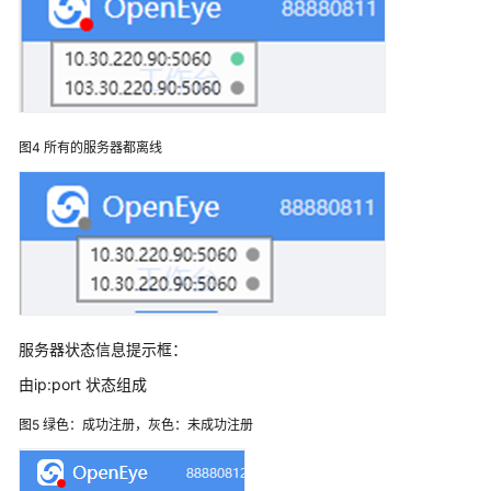
服
座
席
指
南
图4
所有的服务器都离线
座
席
工
作
台
介
绍
服务器状态信息提示框：
配
由ip:port 状态组成
置
个
图5
绿色：成功注册，灰色：未成功注册
人
中
心