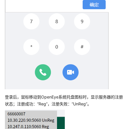
处
理
语
音
业
务
处
理
视
频
业
务
处
登录后，鼠标移动到OpenEye系统托盘图标时，显示服务器的注册
理
状态；注册成功：“Reg”，注册失败：“UnReg”。
多
媒
体
交