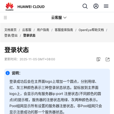
云客服
文档首页
/
云客服
/
用户指南
/
客服座席指南
/
OpenEye帮助文档
/
登录/登出
/
登录状态
产
登录状态
品
介
更新时间：
2025-11-05 GMT+08:00
绍
说明：
快
速
登录成功后会在主界面logo上增加一个圆点，分别用绿、
入
红、灰三种颜色表示三种登录状态状态。鼠标放到主界面
门
logo上，会显示内有服务器ip:port 注册状态(不同颜色的圆
点)的提示框，服务器的注册状态用绿、灰两种颜色表示。
用
Pool组网显示所有设置的服务器注册状态，非Pool组网只会
户
显示注册成功的那一个服务器状态。